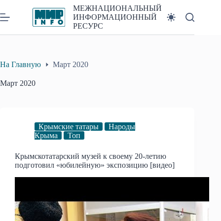
Перейти
МЕЖНАЦИОНАЛЬНЫЙ
к
ИНФОРМАЦИОННЫЙ
сути
РЕСУРС
На Главную
Март 2020
Март 2020
Крымские татары
Народы
Крыма
Топ
Крымскотатарский музей к своему 20-летию
подготовил «юбилейную» экспозицию [видео]