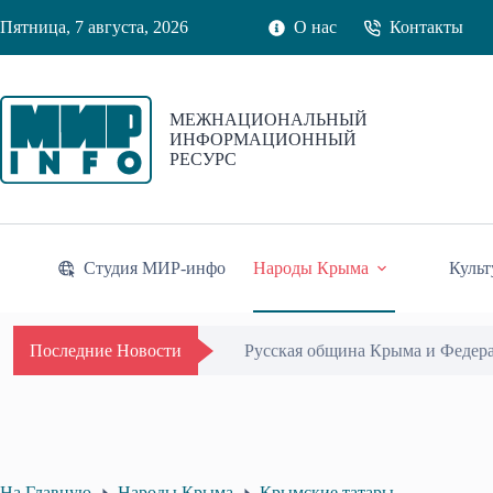
Перейти
Пятница, 7 августа, 2026
О нас
Контакты
к
сути
МЕЖНАЦИОНАЛЬНЫЙ
ИНФОРМАЦИОННЫЙ
РЕСУРС
Студия МИР-инфо
Народы Крыма
Культ
Русская община Крыма и Федер
Последние Новости
На Главную
Народы Крыма
Крымские татары