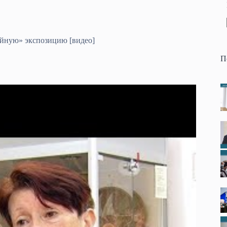
ейную» экспозицию [видео]
П