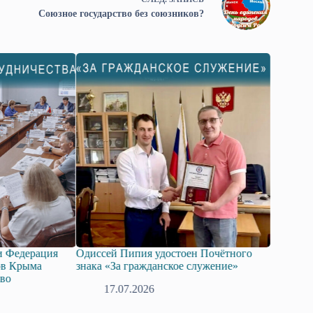
Союзное государство без союзников?
 Федерация
Одиссей Пипия удостоен Почётного
Госдума 
в Крыма
знака «За гражданское служение»
законопр
во
технолог
17.07.2026
08.