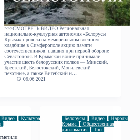
>>>СМОТРЕТЬ ВИДЕО Региональная
национально-культурная автономия «Белорусы
Крыма» провела на мемориальном военном
кладбище в Симферополе акцию памяти
соотечественников, павших при первой обороне
Севастополя. В Крымской войне принимали
участие шесть белорусских полков — Минский,
Брестский, Белостокский, Могилевский
пехотные, а также Витебский и…
06.06.2021
еки
Видео
Евреи
Культура
Народы
Народы
Белорусы
Видео
Народы
п
Крыма
Общественная
дипломатия
Топ
тметили