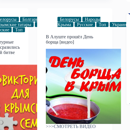
елорусы
Болгары
Видео
Белорусы
Дружба
Народы
рымские татары
Народы
Крыма
Русские
Топ
Украин
сские
Топ
В Алуште прошёл День
турные
борща [видео]
сразились
й битве
>>>СМОТРЕТЬ ВИДЕО