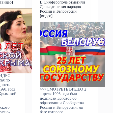
 [видео]
В Симферополе отметили
День единения народов
России и Белоруссии
[видео]
ВИДЕО
тая по
дность
1991 года
>>>СМОТРЕТЬ ВИДЕО 2
 Крымской
апреля 1996 года был
подписан договор об
образовании Сообщества
ского
России и Белоруссии, на
турно-
базе которого