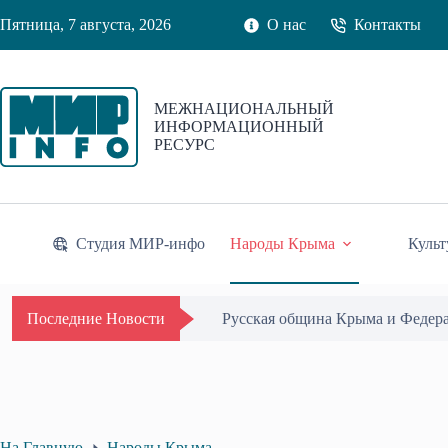
Перейти
Пятница, 7 августа, 2026
О нас
Контакты
к
сути
МЕЖНАЦИОНАЛЬНЫЙ
ИНФОРМАЦИОННЫЙ
РЕСУРС
Студия МИР-инфо
Народы Крыма
Культ
Русская община Крыма и Федер
Последние Новости
На Главную
Народы Крыма