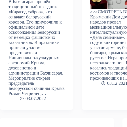
В Бахчисарае прошёл
традиционный праздник
«Карагод сябров», что
>>>СМОТРЕТЬ 
означает белорусский
Крымский Дом др
хоровод. Его приурочили к
народов провёл
официальной дате
межнациональну
освобождения Белоруссии
интеллектуальную
от немецко-фашистских
«Дела семейные». 
захватчиков. В празднике
году в викторине 
приняли участие
участие армяне, б
представители
болгары, крымские
Национально-культурных
русские. Игра про
автономий Крыма,
несколько этапов.
духовенство и
касались традиций
администрации Бахчисарая.
костюмов и творче
Мероприятие открыл
проживающих на
председатель
03.12.202
Белорусской общины Крыма
Роман Чегринец,…
03.07.2022