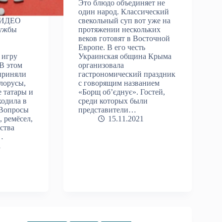
Это блюдо объединяет не
один народ. Классический
ВИДЕО
свекольный суп вот уже на
ужбы
протяжении нескольких
веков готовят в Восточной
ю
Европе. В его честь
 игру
Украинская община Крыма
В этом
организовала
приняли
гастрономический праздник
елорусы,
с говорящим названием
 татары и
«Борщ об’єднує». Гостей,
ходила в
среди которых были
 Вопросы
представители…
, ремёсел,
15.11.2021
ства
…
1