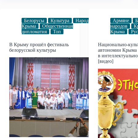
Белорусы
Культура
Народы
Армяне
Б
Крыма
Общественная
народов
К
дипломатия
Топ
Крыма
Ру
В Крыму прошёл фестиваль
Национально-куль
белорусской культуры
автономии Крыма 
в интеллектуально
[видео]