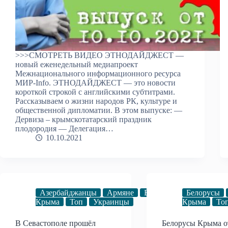
>>>СМОТРЕТЬ ВИДЕО ЭТНОДАЙДЖЕСТ —
новый еженедельный медиапроект
Межнационального информационного ресурса
МИР-Info. ЭТНОДАЙДЖЕСТ — это новости
короткой строкой с английскими субтитрами.
Рассказываем о жизни народов РК, культуре и
общественной дипломатии. В этом выпуске: —
Дервиза – крымскотатарский праздник
плодородия — Делегация…
10.10.2021
Азербайджанцы
Армяне
Белорусы
Белорусы
Видео
Гр
Крыма
Топ
Украинцы
Крыма
То
В Севастополе прошёл
Белорусы Крыма о