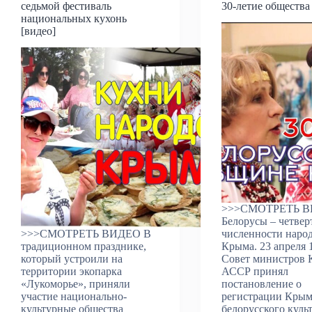
седьмой фестиваль
30-летие общества
национальных кухонь
[видео]
>>>СМОТРЕТЬ 
Белорусы – четвер
>>>СМОТРЕТЬ ВИДЕО В
численности наро
традиционном празднике,
Крыма. 23 апреля 
который устроили на
Совет министров
территории экопарка
АССР принял
«Лукоморье», приняли
постановление о
участие национально-
регистрации Крым
культурные общества
белорусского куль