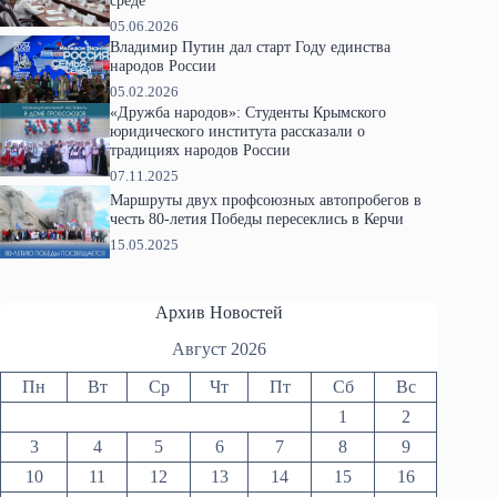
среде
05.06.2026
Владимир Путин дал старт Году единства
народов России
05.02.2026
«Дружба народов»: Студенты Крымского
юридического института рассказали о
традициях народов России
07.11.2025
Маршруты двух профсоюзных автопробегов в
честь 80-летия Победы пересеклись в Керчи
15.05.2025
Архив Новостей
Август 2026
Пн
Вт
Ср
Чт
Пт
Сб
Вс
1
2
3
4
5
6
7
8
9
10
11
12
13
14
15
16