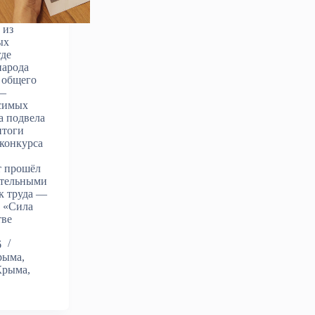
 из
ых
где
народа
 общего
 —
симых
 подвела
итоги
 конкурса
т прошёл
ательными
к труда —
и «Сила
тве
6
рыма
,
Крыма
,