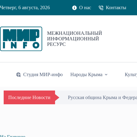
Перейти
Четверг, 6 августа, 2026
О нас
Контакты
к
сути
МЕЖНАЦИОНАЛЬНЫЙ
ИНФОРМАЦИОННЫЙ
РЕСУРС
Студия МИР-инфо
Народы Крыма
Культ
Русская община Крыма и Федер
Последние Новости
На Главную