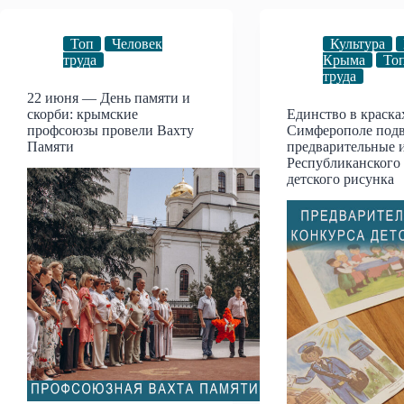
Топ
Человек
Культура
труда
Крыма
То
труда
22 июня — День памяти и
скорби: крымские
Единство в красках
профсоюзы провели Вахту
Симферополе под
Памяти
предварительные 
Республиканского
детского рисунка