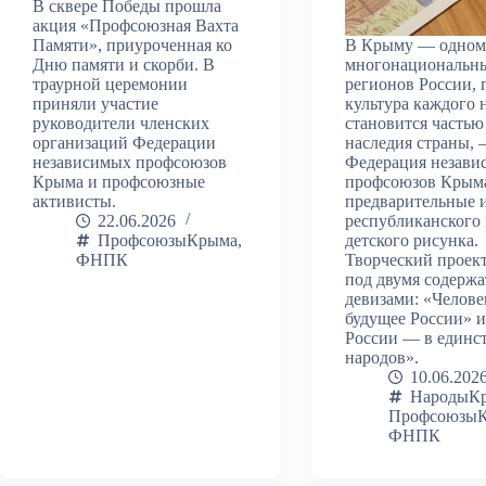
В сквере Победы прошла
акция «Профсоюзная Вахта
Памяти», приуроченная ко
В Крыму — одном
Дню памяти и скорби. В
многонациональн
траурной церемонии
регионов России, 
приняли участие
культура каждого 
руководители членских
становится частью
организаций Федерации
наследия страны,
независимых профсоюзов
Федерация незави
Крыма и профсоюзные
профсоюзов Крыма
активисты.
предварительные 
22.06.2026
республиканского
ПрофсоюзыКрыма
,
детского рисунка.
ФНПК
Творческий проек
под двумя содерж
девизами: «Челове
будущее России» 
России — в единс
народов».
10.06.202
НародыК
Профсоюзы
ФНПК