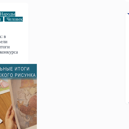
Народы
п
Человек
: в
вели
итоги
 конкурса