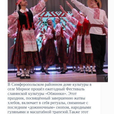
В Симферопольском районном доме культуры в
селе Мирное прошёл ежегодный Фестиваль
славянской культуры «Обжинки». Этот
праздник, посвящённый завершению жатвы
хлебов, включает в себя ритуалы, связанные с
последним «дожиночным» снопом, народными
гуляньями и масштабной трапезой.Также этот