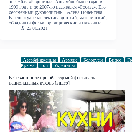
ансамбля «Радоница». Ансамбль был создан в
1999 году и до 2007-го назывался «Росава». Его
бессменный руководитель – Алёна Полентева.
В репертуаре коллектива детский, материнский,
обрядовый фольклор, лирические и плясовые…
25.06.2021
Азербайджанцы
Армяне
Белорусы
Видео
Гр
Крыма
Топ
Украинцы
В Севастополе прошёл седьмой фестиваль
национальных кухонь [видео]