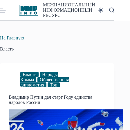
Перейти
МЕЖНАЦИОНАЛЬНЫЙ
к
ИНФОРМАЦИОННЫЙ
сути
РЕСУРС
На Главную
Власть
Власть
Народы
Крыма
Общественная
дипломатия
Топ
Владимир Путин дал старт Году единства
народов России