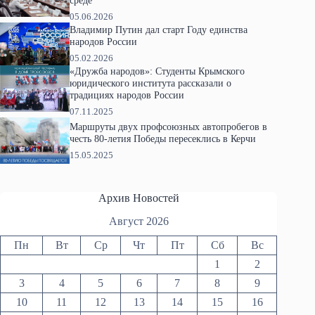
среде
05.06.2026
Владимир Путин дал старт Году единства
народов России
05.02.2026
«Дружба народов»: Студенты Крымского
юридического института рассказали о
традициях народов России
07.11.2025
Маршруты двух профсоюзных автопробегов в
честь 80-летия Победы пересеклись в Керчи
15.05.2025
Архив Новостей
Август 2026
Пн
Вт
Ср
Чт
Пт
Сб
Вс
1
2
3
4
5
6
7
8
9
10
11
12
13
14
15
16