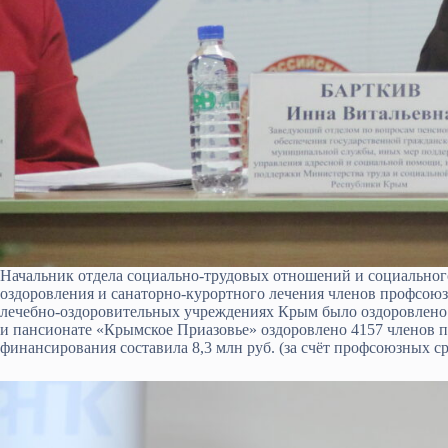
Начальник отдела социально-трудовых отношений и социально
оздоровления и санаторно-курортного лечения членов профсоюз
лечебно-оздоровительных учреждениях Крым было оздоровлено 
и пансионате «Крымское Приазовье» оздоровлено 4157 членов 
финансирования составила 8,3 млн руб. (за счёт профсоюзных ср