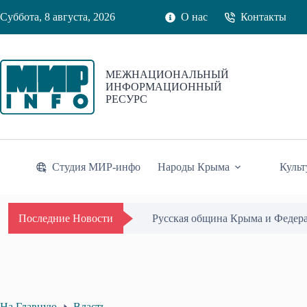
Перейти
Суббота, 8 августа, 2026
О нас
Контакты
к
сути
МЕЖНАЦИОНАЛЬНЫЙ
ИНФОРМАЦИОННЫЙ
РЕСУРС
Студия МИР-инфо
Народы Крыма
Культ
Одиссей Пипия удостоен Почётн
Последние Новости
На Главную
Власть