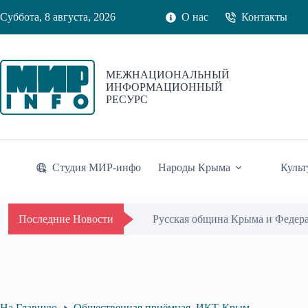
Перейти
Суббота, 8 августа, 2026
О нас
Контакты
к
сути
МЕЖНАЦИОНАЛЬНЫЙ
ИНФОРМАЦИОННЫЙ
РЕСУРС
Студия МИР-инфо
Народы Крыма
Культ
Русская община Крыма и Федер
Последние Новости
На Главную
Общественная приёмная. ИКТ-Крым