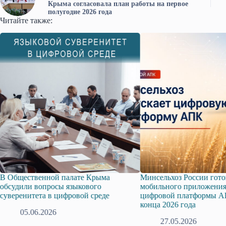
Крыма согласовала план работы на первое
полугодие 2026 года
Читайте также:
Минсельхоз России готовит запуск
ИИ и общественные 
мобильного приложения Единой
рабочая связка с наук
цифровой платформы АПК уже до
27.03.2026
конца 2026 года
27.05.2026