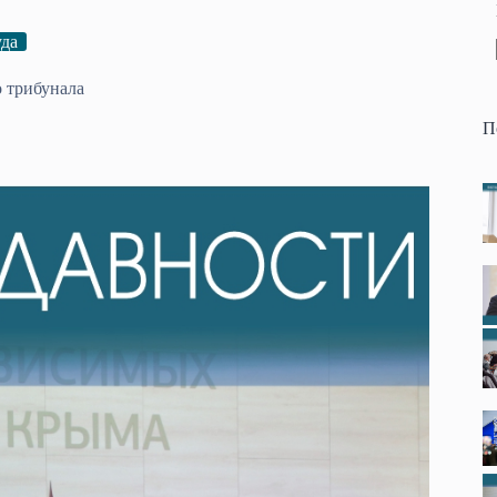
уда
 трибунала
П