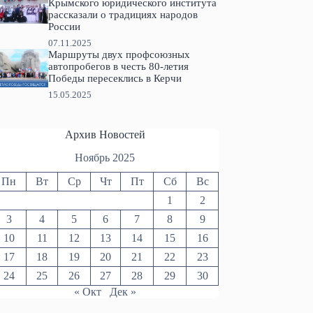
Крымского юридического института
рассказали о традициях народов
России
07.11.2025
Маршруты двух профсоюзных
автопробегов в честь 80-летия
Победы пересеклись в Керчи
15.05.2025
Архив Новостей
Ноябрь 2025
Пн
Вт
Ср
Чт
Пт
Сб
Вс
1
2
3
4
5
6
7
8
9
10
11
12
13
14
15
16
17
18
19
20
21
22
23
24
25
26
27
28
29
30
« Окт
Дек »