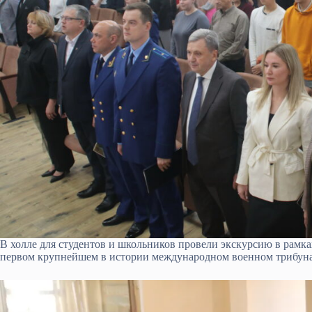
В холле для студентов и школьников провели экскурсию в рамка
первом крупнейшем в истории международном военном трибуна