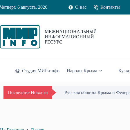
Перейти
Четверг, 6 августа, 2026
О нас
Контакты
к
сути
МЕЖНАЦИОНАЛЬНЫЙ
ИНФОРМАЦИОННЫЙ
РЕСУРС
Студия МИР-инфо
Народы Крыма
Культ
Одиссей Пипия удостоен Почётн
Последние Новости
На Главную
Власть