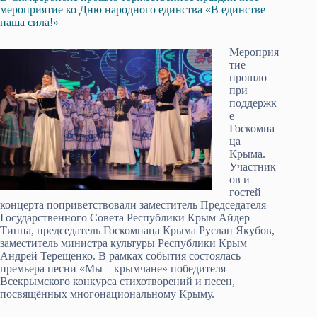
мероприятие ко Дню народного единства «В единстве
наша сила!»
Мероприя
тие
прошло
при
поддержк
е
Госкомна
ца
Крыма.
Участник
ов и
гостей
концерта поприветствовали заместитель Председателя
Государственного Совета Республики Крым Айдер
Типпа, председатель Госкомнаца Крыма Руслан Якуб­ов,
заместитель министра культуры Республики Крым
Андрей Терещенко. В рамках события состоялась
премьера песни «Мы – крымчане» победителя
Всекрымского конкурса стихотворений и песен,
посвящённых многонациональному Крыму.