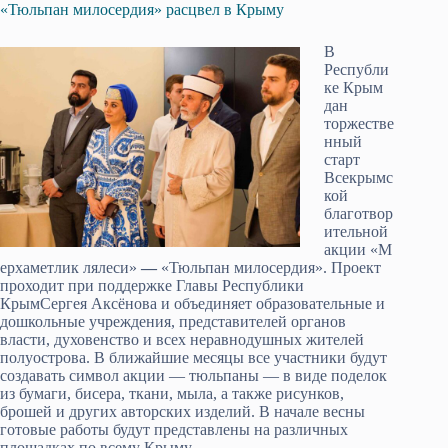
«Тюльпан милосердия» расцвел в Крыму
В
Республи
ке Крым
дан
торжестве
нный
старт
Всекрымс
кой
благотвор
ительной
акции «М
ерхаметлик лялеси»
—
«Тюльпан милосердия». Проект
проходит при поддержке Главы Республики
КрымСергея Аксёнова и объединяет образовательные и
дошкольные учреждения, представителей органов
власти, духовенство и всех неравнодушных жителей
полуострова. В ближайшие месяцы все участники будут
создавать символ акции — тюльпаны — в виде поделок
из бумаги, бисера, ткани, мыла, а также рисунков,
брошей и других авторских изделий. В начале весны
готовые работы будут представлены на различных
площадках по всему Крыму.