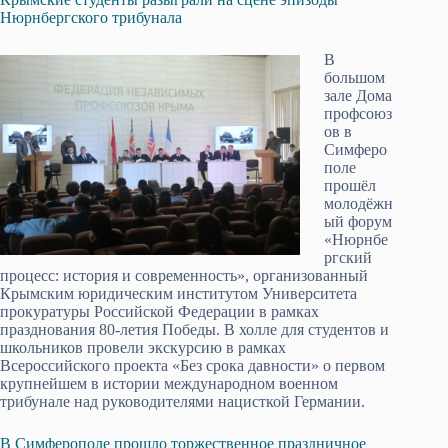
Нюрнбергского трибунала
В
большом
зале Дома
профсоюз
ов в
Симферо
поле
прошёл
молодёжн
ый форум
«Нюрнбе
ргский
процесс: история и современность», организованный
Крымским юридическим институтом Университета
прокуратуры Российской Федерации в рамках
празднования 80-летия Победы. В холле для студентов и
школьников провели экскурсию в рамках
Всероссийского проекта «Без срока давности» о первом
крупнейшем в истории международном военном
трибунале над руководителями нацисткой Германии.
В Симферополе прошло торжественное праздничное