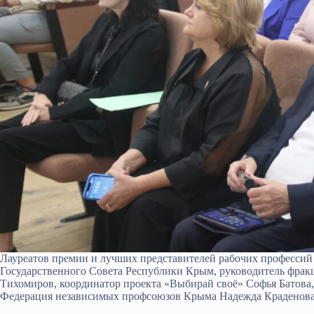
Лауреатов премии и лучших представителей рабочих профессий 
Государственного Совета Республики Крым, руководитель фрак
Тихомиров, координатор проекта «Выбирай своё» Софья Батова,
Федерация независимых профсоюзов Крыма Надежда Краденова