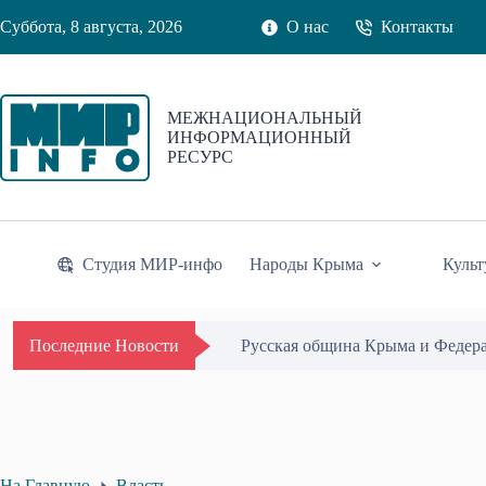
Перейти
Суббота, 8 августа, 2026
О нас
Контакты
к
сути
МЕЖНАЦИОНАЛЬНЫЙ
ИНФОРМАЦИОННЫЙ
РЕСУРС
Студия МИР-инфо
Народы Крыма
Культ
Одиссей Пипия удостоен Почётн
Последние Новости
На Главную
Власть