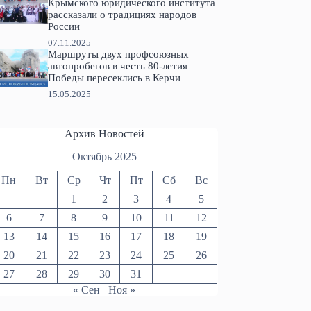
Крымского юридического института
рассказали о традициях народов
России
07.11.2025
Маршруты двух профсоюзных
автопробегов в честь 80-летия
Победы пересеклись в Керчи
15.05.2025
Архив Новостей
Октябрь 2025
Пн
Вт
Ср
Чт
Пт
Сб
Вс
1
2
3
4
5
6
7
8
9
10
11
12
13
14
15
16
17
18
19
20
21
22
23
24
25
26
27
28
29
30
31
« Сен
Ноя »