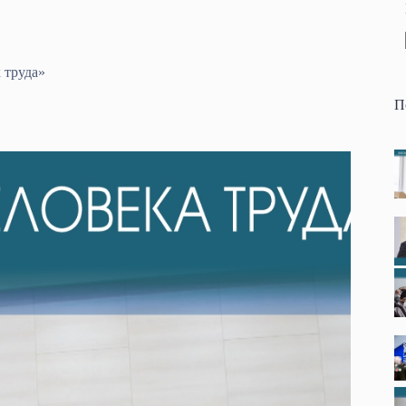
 труда»
П