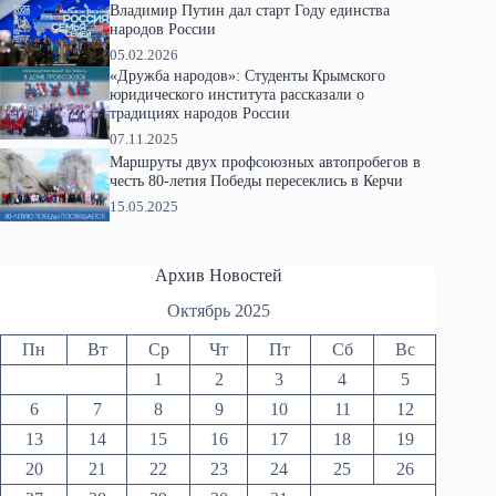
Владимир Путин дал старт Году единства
народов России
05.02.2026
«Дружба народов»: Студенты Крымского
юридического института рассказали о
традициях народов России
07.11.2025
Маршруты двух профсоюзных автопробегов в
честь 80-летия Победы пересеклись в Керчи
15.05.2025
Архив Новостей
Октябрь 2025
Пн
Вт
Ср
Чт
Пт
Сб
Вс
1
2
3
4
5
6
7
8
9
10
11
12
13
14
15
16
17
18
19
20
21
22
23
24
25
26