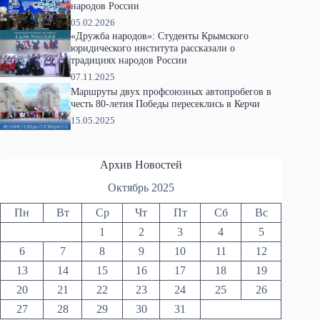
народов России
05.02.2026
«Дружба народов»: Студенты Крымского
юридического института рассказали о
традициях народов России
07.11.2025
Маршруты двух профсоюзных автопробегов в
честь 80-летия Победы пересеклись в Керчи
15.05.2025
Архив Новостей
Октябрь 2025
Пн
Вт
Ср
Чт
Пт
Сб
Вс
1
2
3
4
5
6
7
8
9
10
11
12
13
14
15
16
17
18
19
20
21
22
23
24
25
26
27
28
29
30
31