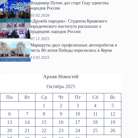
Владимир Путин дал старт Году единства
народов России
05.02.2026
«Дружба народов»: Студенты Крымского
юридического института рассказали о
традициях народов России
07.11.2025
Маршруты двух профсоюзных автопробегов в
честь 80-летия Победы пересеклись в Керчи
15.05.2025
Архив Новостей
Октябрь 2025
Пн
Вт
Ср
Чт
Пт
Сб
Вс
1
2
3
4
5
6
7
8
9
10
11
12
13
14
15
16
17
18
19
20
21
22
23
24
25
26