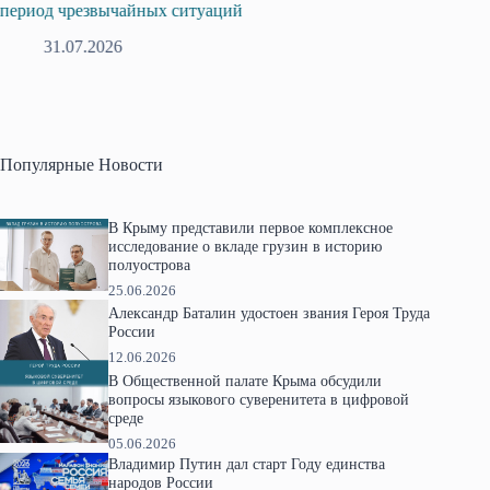
риод чрезвычайных ситуаций
профсоюзо
31.07.2026
28.0
Популярные Новости
В Крыму представили первое комплексное
исследование о вкладе грузин в историю
полуострова
25.06.2026
Александр Баталин удостоен звания Героя Труда
России
12.06.2026
В Общественной палате Крыма обсудили
вопросы языкового суверенитета в цифровой
среде
05.06.2026
Владимир Путин дал старт Году единства
народов России