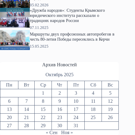
05.02.2026
«Дружба народов»: Студенты Крымского
юридического института рассказали о
традициях народов России
07.11.2025
Маршруты двух профсоюзных автопробегов в
честь 80-летия Победы пересеклись в Керчи
15.05.2025
Архив Новостей
Октябрь 2025
Пн
Вт
Ср
Чт
Пт
Сб
Вс
1
2
3
4
5
6
7
8
9
10
11
12
13
14
15
16
17
18
19
20
21
22
23
24
25
26
27
28
29
30
31
« Сен
Ноя »