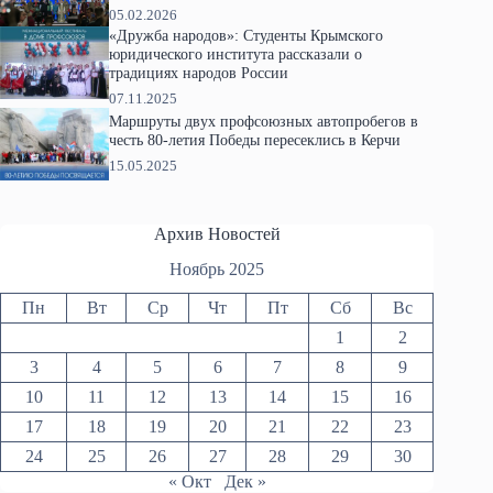
05.02.2026
«Дружба народов»: Студенты Крымского
юридического института рассказали о
традициях народов России
07.11.2025
Маршруты двух профсоюзных автопробегов в
честь 80-летия Победы пересеклись в Керчи
15.05.2025
Архив Новостей
Ноябрь 2025
Пн
Вт
Ср
Чт
Пт
Сб
Вс
1
2
3
4
5
6
7
8
9
10
11
12
13
14
15
16
17
18
19
20
21
22
23
24
25
26
27
28
29
30
« Окт
Дек »