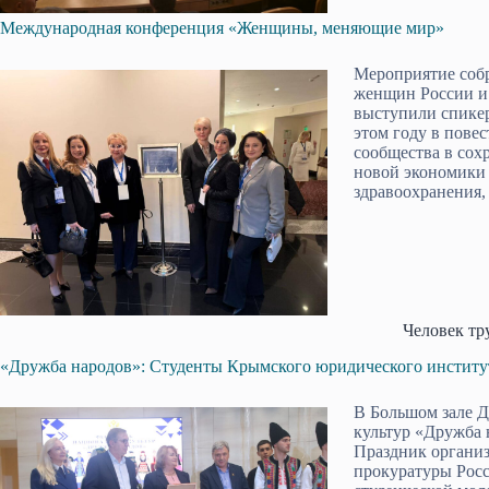
Международная конференция «Женщины, меняющие мир»
Мероприятие собр
женщин России и 
выступили спикер
этом году в пове
сообщества в сох
новой экономики 
здравоохранения,
Человек тр
«Дружба народов»: Студенты Крымского юридического институт
В Большом зале 
культур «Дружба 
Праздник органи
прокуратуры Рос