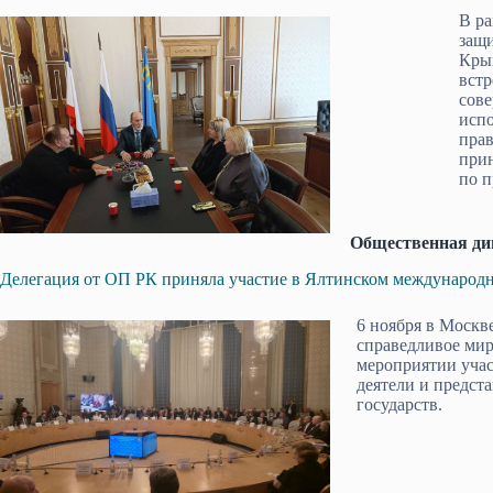
В ра
защ
Кры
встр
сов
исп
прав
при
по п
Общественная ди
Делегация от ОП РК приняла участие в Ялтинском международ
6 ноября в Москв
справедливое мир
мероприятии учас
деятели и предст
государств.