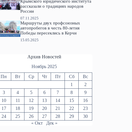
Крымского юридического института
рассказали о традициях народов
России
07.11.2025
Маршруты двух профсоюзных
автопробегов в честь 80-летия
Победы пересеклись в Керчи
15.05.2025
Архив Новостей
Ноябрь 2025
Пн
Вт
Ср
Чт
Пт
Сб
Вс
1
2
3
4
5
6
7
8
9
10
11
12
13
14
15
16
17
18
19
20
21
22
23
24
25
26
27
28
29
30
« Окт
Дек »