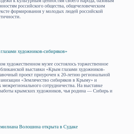
одёжи к культурным ценностям своего народа, базовым
нностям российского общества, общечеловеческим
ексте формирования у молодых людей российской
тичности.
 глазами художников-сибиряков»
м художественном музее состоялось торжественное
убликанской выставки «Крым глазами художников-
авочный проект приурочен к 20-летию региональной
анизации «Землячество сибиряков в Крыму» и
х межрегионального сотрудничества. На выставке
работы крымских художников, чья родина — Сибирь и
имилиана Волошина открыта в Судаке