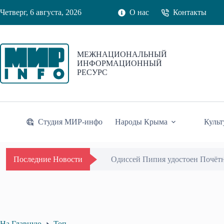
Перейти
Четверг, 6 августа, 2026
О нас
Контакты
к
сути
МЕЖНАЦИОНАЛЬНЫЙ
ИНФОРМАЦИОННЫЙ
РЕСУРС
Студия МИР-инфо
Народы Крыма
Культ
Одиссей Пипия удостоен Почётн
Последние Новости
На Главную
Топ