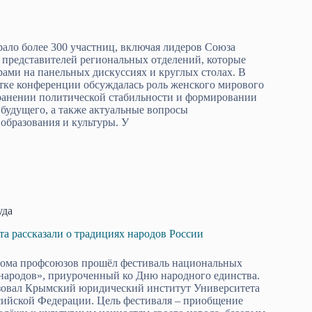
ало более 300 участниц, включая лидеров Союза
представителей региональных отделений, которые
ами на панельных дискуссиях и круглых столах. В
стке конференции обсуждалась роль женского мирового
ранении политической стабильности и формировании
будущего, а также актуальные вопросы
 образования и культуры. У
уда
а рассказали о традициях народов России
Дома профсоюзов прошёл фестиваль национальных
народов», приуроченный ко Дню народного единства.
зовал Крымский юридический институт Университета
сийской Федерации. Цель фестиваля – приобщение