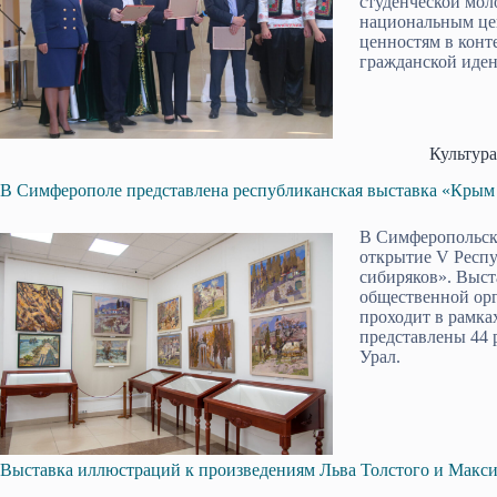
студенческой мол
национальным це
ценностям в конт
гражданской иден
Культура
В Симферополе представлена республиканская выставка «Крым
В Симферопольско
открытие V Респ
сибиряков». Выст
общественной орг
проходит в рамка
представлены 44 
Урал.
Выставка иллюстраций к произведениям Льва Толстого и Макс