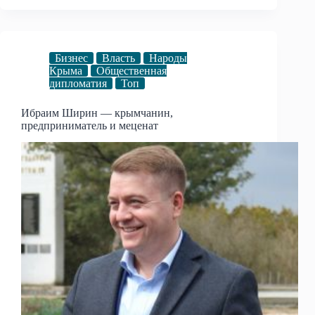
Бизнес
Власть
Народы
Крыма
Общественная
дипломатия
Топ
Ибраим Ширин — крымчанин,
предприниматель и меценат