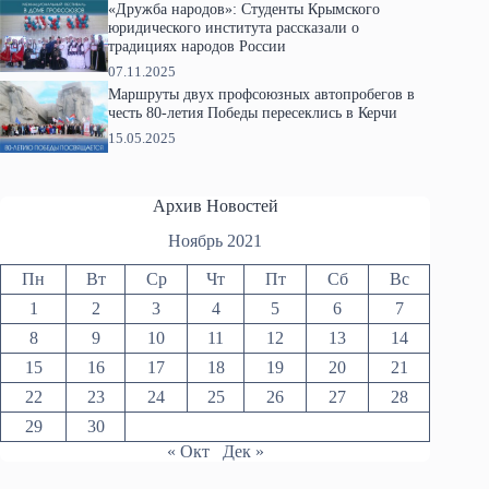
«Дружба народов»: Студенты Крымского
юридического института рассказали о
традициях народов России
07.11.2025
Маршруты двух профсоюзных автопробегов в
честь 80-летия Победы пересеклись в Керчи
15.05.2025
Архив Новостей
Ноябрь 2021
Пн
Вт
Ср
Чт
Пт
Сб
Вс
1
2
3
4
5
6
7
8
9
10
11
12
13
14
15
16
17
18
19
20
21
22
23
24
25
26
27
28
29
30
« Окт
Дек »