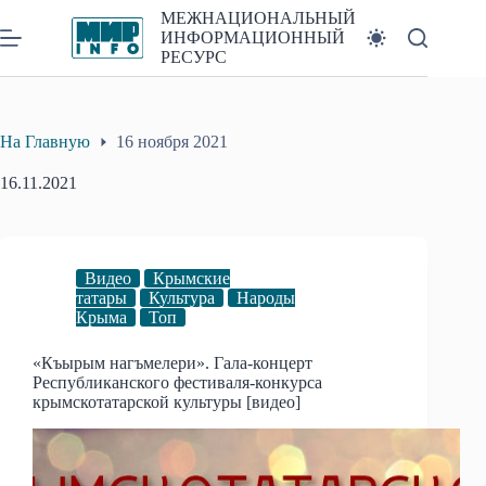
Перейти
МЕЖНАЦИОНАЛЬНЫЙ
к
ИНФОРМАЦИОННЫЙ
сути
РЕСУРС
На Главную
16 ноября 2021
16.11.2021
Видео
Крымские
татары
Культура
Народы
Крыма
Топ
«Къырым нагъмелери». Гала-концерт
Республиканского фестиваля-конкурса
крымскотатарской культуры [видео]