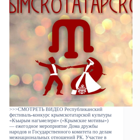
>>>СМОТРЕТЬ ВИДЕО Республиканский
фестиваль-конкурс крымскотатарской культуры
«Къырым нагъмелери» («Крымские мотивы»)
— ежегодное мероприятие Дома дружбы
народов и Государственного комитета по делам
межнациональных отношений РК. Участие в