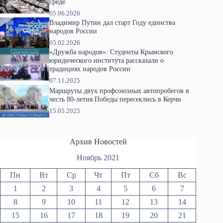
среде
05.06.2026
Владимир Путин дал старт Году единства
народов России
05.02.2026
«Дружба народов»: Студенты Крымского
юридического института рассказали о
традициях народов России
07.11.2025
Маршруты двух профсоюзных автопробегов в
честь 80-летия Победы пересеклись в Керчи
15.05.2025
Архив Новостей
Ноябрь 2021
Пн
Вт
Ср
Чт
Пт
Сб
Вс
1
2
3
4
5
6
7
8
9
10
11
12
13
14
15
16
17
18
19
20
21