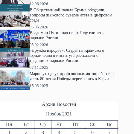
12.06.2026
В Общественной палате Крыма обсудили
вопросы языкового суверенитета в цифровой
среде
05.06.2026
Владимир Путин дал старт Году единства
народов России
05.02.2026
«Дружба народов»: Студенты Крымского
юридического института рассказали о
традициях народов России
07.11.2025
Маршруты двух профсоюзных автопробегов в
честь 80-летия Победы пересеклись в Керчи
15.05.2025
Архив Новостей
Ноябрь 2021
Пн
Вт
Ср
Чт
Пт
Сб
Вс
1
2
3
4
5
6
7