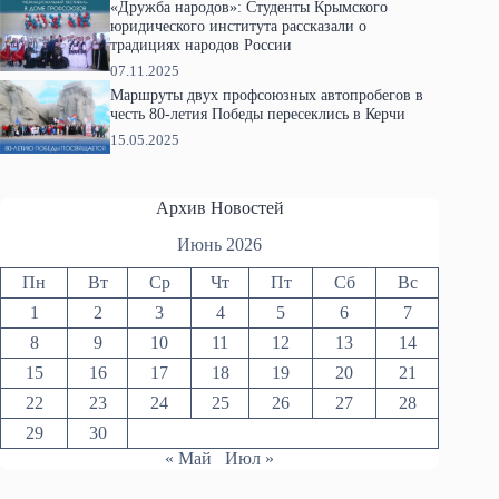
«Дружба народов»: Студенты Крымского
юридического института рассказали о
традициях народов России
07.11.2025
Маршруты двух профсоюзных автопробегов в
честь 80-летия Победы пересеклись в Керчи
15.05.2025
Архив Новостей
Июнь 2026
Пн
Вт
Ср
Чт
Пт
Сб
Вс
1
2
3
4
5
6
7
8
9
10
11
12
13
14
15
16
17
18
19
20
21
22
23
24
25
26
27
28
29
30
« Май
Июл »