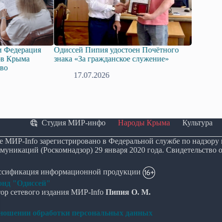
и Федерация
Одиссей Пипия удостоен Почётного
Госдума 
ов Крыма
знака «За гражданское служение»
законопр
тво
технолог
17.07.2026
08
Студия МИР-инфо
Народы Крыма
Культура
е МИР-Info зарегистрировано в Федеральной службе по надзору
муникаций (Роскомнадзор) 29 января 2020 года. Свидетельство 
ассификация информационной продукции
нд "Одиссей"
ор сетевого издания МИР-Info
Пипия О. М.
тношении обработки персональных данных