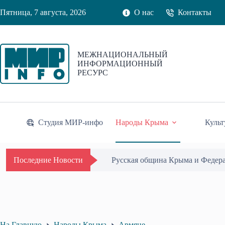
Перейти
Пятница, 7 августа, 2026
О нас
Контакты
к
сути
МЕЖНАЦИОНАЛЬНЫЙ
ИНФОРМАЦИОННЫЙ
РЕСУРС
Студия МИР-инфо
Народы Крыма
Культ
Русская община Крыма и Федер
Последние Новости
На Главную
Народы Крыма
Армяне