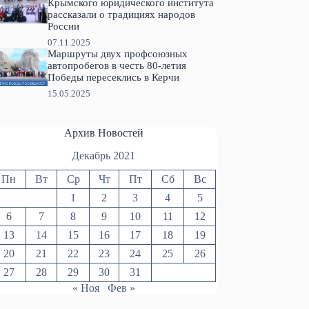
Крымского юридического института
рассказали о традициях народов
России
07.11.2025
Маршруты двух профсоюзных
автопробегов в честь 80-летия
Победы пересеклись в Керчи
15.05.2025
Архив Новостей
Декабрь 2021
Пн
Вт
Ср
Чт
Пт
Сб
Вс
1
2
3
4
5
6
7
8
9
10
11
12
13
14
15
16
17
18
19
20
21
22
23
24
25
26
27
28
29
30
31
« Ноя
Фев »