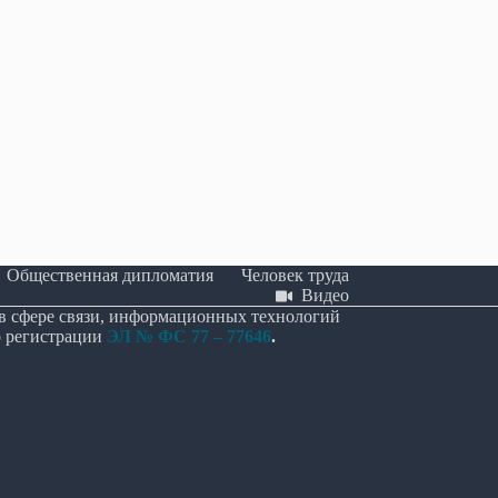
приняла в первом чтении
В Крыму представили первое
оект о поддержке развития
комплексное исследование о вкл
ий искусственного интеллекта.
грузин в историю полуострова
.07.2026
25.06.2026
Общественная дипломатия
Человек труда
Видео
 в сфере связи, информационных технологий
о регистрации
ЭЛ № ФС 77 – 77646
.