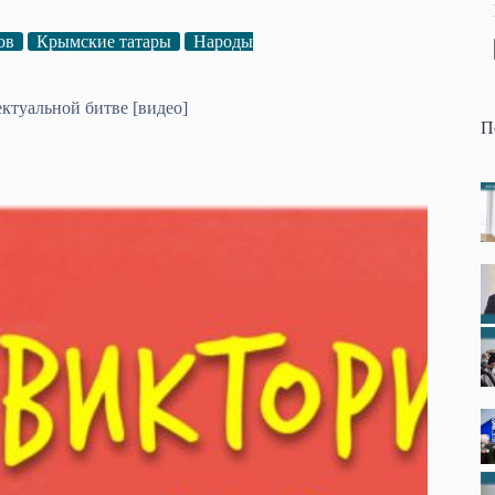
ов
Крымские татары
Народы
ктуальной битве [видео]
П