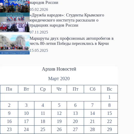
народов России
05.02.2026
«Дружба народов»: Студенты Крымского
юридического института рассказали о
традициях народов России
07.11.2025
Маршруты двух профсоюзных автопробегов в
честь 80-летия Победы пересеклись в Керчи
15.05.2025
Архив Новостей
Март 2020
Пн
Вт
Ср
Чт
Пт
Сб
Вс
1
2
3
4
5
6
7
8
9
10
11
12
13
14
15
16
17
18
19
20
21
22
23
24
25
26
27
28
29