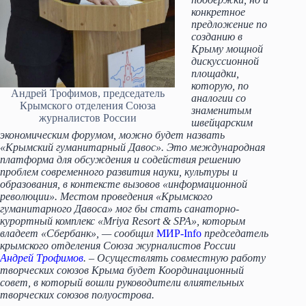
конкретное
предложение по
созданию в
Крыму мощной
дискуссионной
площадки,
которую, по
Андрей Трофимов, председатель
аналогии со
Крымского отделения Союза
знаменитым
журналистов России
швейцарским
экономическим форумом, можно будет назвать
«Крымский гуманитарный Давос». Это международная
платформа для обсуждения и содействия решению
проблем современного развития науки, культуры и
образования, в контексте вызовов «информационной
революции». Местом проведения «Крымского
гуманитарного Давоса» мог бы стать санаторно-
курортный комплекс «Mriya Resort & SPA», которым
владеет «Сбербанк», — сообщил
МИР-Info
председатель
крымского отделения Союза журналистов России
Андрей Трофимов
. – Осуществлять совместную работу
творческих союзов Крыма будет Координационный
совет, в который вошли руководители влиятельных
творческих союзов полуострова.