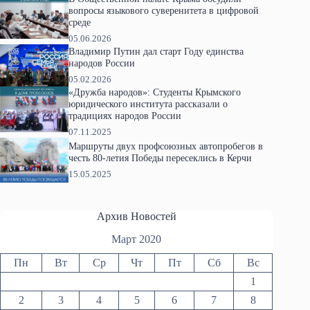
вопросы языкового суверенитета в цифровой
среде
05.06.2026
Владимир Путин дал старт Году единства
народов России
05.02.2026
«Дружба народов»: Студенты Крымского
юридического института рассказали о
традициях народов России
07.11.2025
Маршруты двух профсоюзных автопробегов в
честь 80-летия Победы пересеклись в Керчи
15.05.2025
Архив Новостей
Март 2020
Пн
Вт
Ср
Чт
Пт
Сб
Вс
1
2
3
4
5
6
7
8