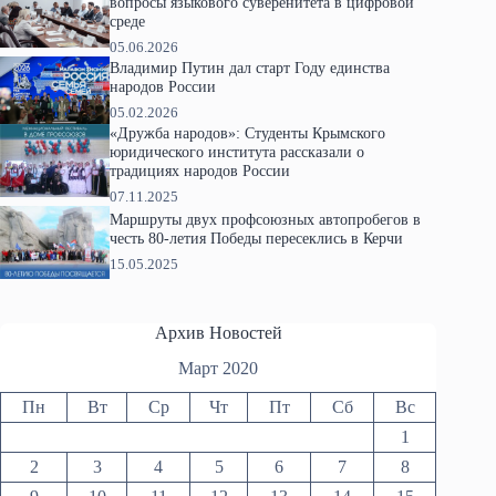
вопросы языкового суверенитета в цифровой
среде
05.06.2026
Владимир Путин дал старт Году единства
народов России
05.02.2026
«Дружба народов»: Студенты Крымского
юридического института рассказали о
традициях народов России
07.11.2025
Маршруты двух профсоюзных автопробегов в
честь 80-летия Победы пересеклись в Керчи
15.05.2025
Архив Новостей
Март 2020
Пн
Вт
Ср
Чт
Пт
Сб
Вс
1
2
3
4
5
6
7
8