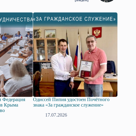
и Федерация
Одиссей Пипия удостоен Почётного
Госдума 
ов Крыма
знака «За гражданское служение»
законопр
тво
технолог
17.07.2026
08