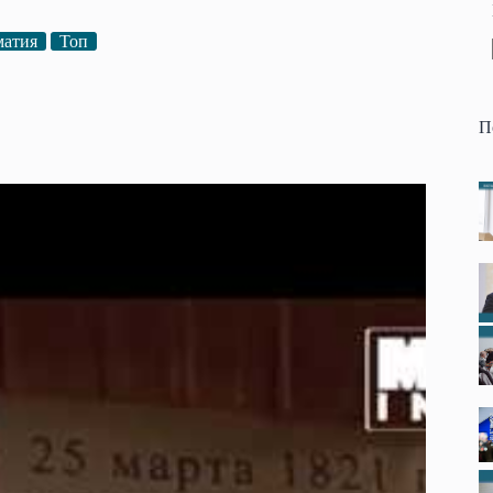
матия
Топ
П