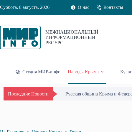
Перейти
Суббота, 8 августа, 2026
О нас
Контакты
к
сути
МЕЖНАЦИОНАЛЬНЫЙ
ИНФОРМАЦИОННЫЙ
РЕСУРС
Студия МИР-инфо
Народы Крыма
Культ
Русская община Крыма и Федер
Последние Новости
На Главную
Народы Крыма
Греки