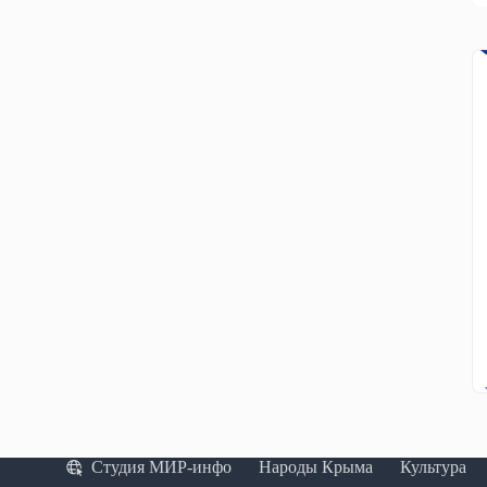
Студия МИР-инфо
Народы Крыма
Культура