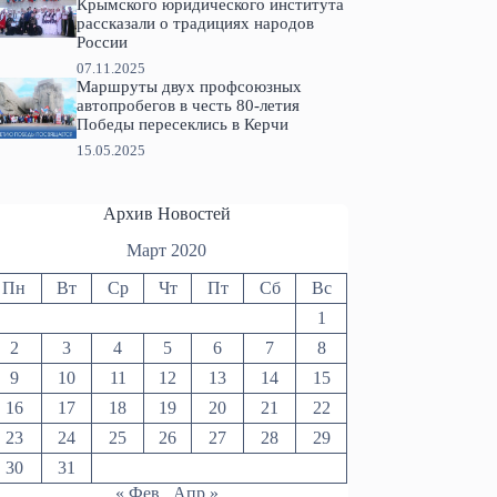
Крымского юридического института
рассказали о традициях народов
России
07.11.2025
Маршруты двух профсоюзных
автопробегов в честь 80-летия
Победы пересеклись в Керчи
15.05.2025
Архив Новостей
Март 2020
Пн
Вт
Ср
Чт
Пт
Сб
Вс
состоялась всероссийская
В Госкомнаце Крыма открыли
1
ехническая выставка «Поход в
фотовыставку в честь
2
3
4
5
6
7
8
ерритория открытий»
реабилитированных народов [фо
9
10
11
12
13
14
15
.04.2026
21.04.2020
16
17
18
19
20
21
22
23
24
25
26
27
28
29
30
31
« Фев
Апр »