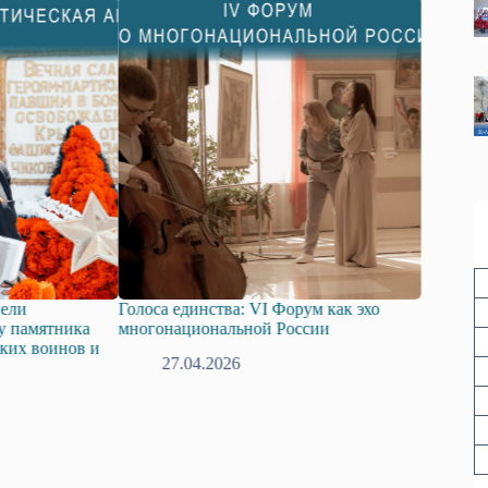
ели
Голоса единства: VI Форум как эхо
В Крыму 
у памятника
многонациональной России
научно-т
ских воинов и
науку. Т
27.04.2026
13