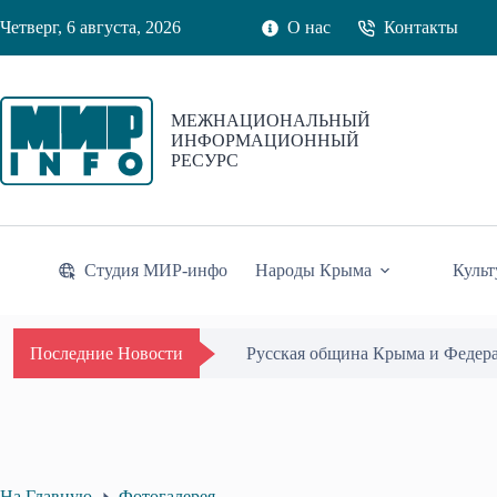
Перейти
Четверг, 6 августа, 2026
О нас
Контакты
к
сути
МЕЖНАЦИОНАЛЬНЫЙ
ИНФОРМАЦИОННЫЙ
РЕСУРС
Студия МИР-инфо
Народы Крыма
Культ
Русская община Крыма и Федер
Последние Новости
На Главную
Фотогалерея