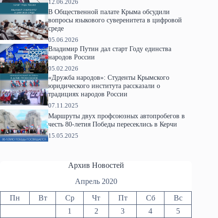
12.06.2026
В Общественной палате Крыма обсудили
вопросы языкового суверенитета в цифровой
среде
05.06.2026
Владимир Путин дал старт Году единства
народов России
05.02.2026
«Дружба народов»: Студенты Крымского
юридического института рассказали о
традициях народов России
07.11.2025
Маршруты двух профсоюзных автопробегов в
честь 80-летия Победы пересеклись в Керчи
15.05.2025
Архив Новостей
Апрель 2020
Пн
Вт
Ср
Чт
Пт
Сб
Вс
1
2
3
4
5