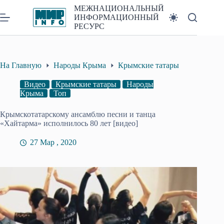
Перейти
МЕЖНАЦИОНАЛЬНЫЙ
к
ИНФОРМАЦИОННЫЙ
сути
РЕСУРС
На Главную
Народы Крыма
Крымские татары
Видео
Крымские татары
Народы
Крыма
Топ
Крымскотатарскому ансамблю песни и танца
«Хайтарма» исполнилось 80 лет [видео]
27 Мар , 2020