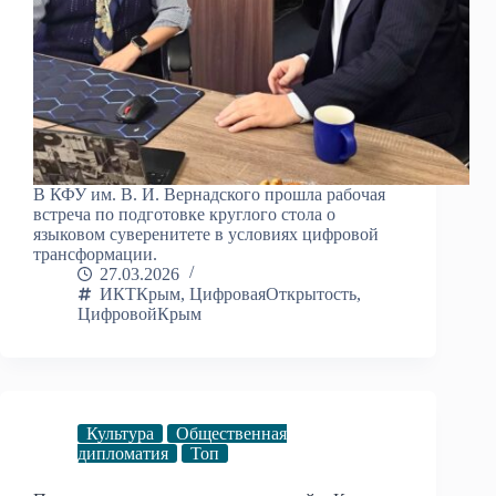
В КФУ им. В. И. Вернадского прошла рабочая
встреча по подготовке круглого стола о
языковом суверенитете в условиях цифровой
трансформации.
27.03.2026
ИКТКрым
,
ЦифроваяОткрытость
,
ЦифровойКрым
Культура
Общественная
дипломатия
Топ