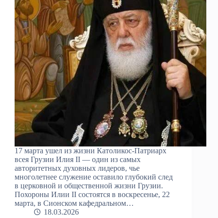
17 марта ушел из жизни Католикос-Патриарх
всея Грузии Илия II — один из самых
авторитетных духовных лидеров, чье
многолетнее служение оставило глубокий след
в церковной и общественной жизни Грузии.
Похороны Илии II состоятся в воскресенье, 22
марта, в Сионском кафедральном…
18.03.2026