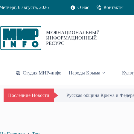
Перейти
Четверг, 6 августа, 2026
О нас
Контакты
к
сути
МЕЖНАЦИОНАЛЬНЫЙ
ИНФОРМАЦИОННЫЙ
РЕСУРС
Студия МИР-инфо
Народы Крыма
Культ
Русская община Крыма и Федер
Последние Новости
На Главную
Топ