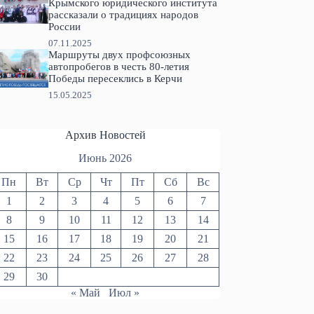
Крымского юридического института
рассказали о традициях народов
России
07.11.2025
Маршруты двух профсоюзных
автопробегов в честь 80-летия
Победы пересеклись в Керчи
15.05.2025
Архив Новостей
Июнь 2026
Пн
Вт
Ср
Чт
Пт
Сб
Вс
1
2
3
4
5
6
7
8
9
10
11
12
13
14
15
16
17
18
19
20
21
22
23
24
25
26
27
28
29
30
« Май
Июл »