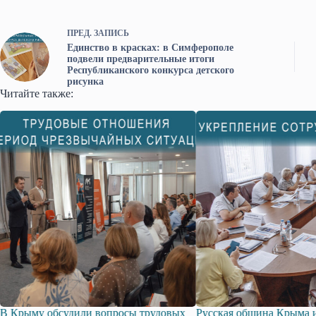
ПРЕД.
ЗАПИСЬ
Единство в красках: в Симферополе
подвели предварительные итоги
Республиканского конкурса детского
рисунка
Читайте также:
Русская община Крыма и Федерация
Одиссей Пипия удост