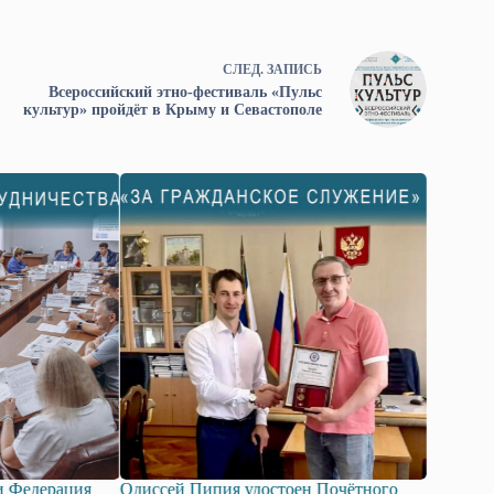
СЛЕД.
ЗАПИСЬ
Всероссийский этно-фестиваль «Пульс
культур» пройдёт в Крыму и Севастополе
оен Почётного
Госдума приняла в первом чтении
В Крым