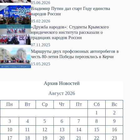
05.06.2026
Владимир Путин дал старт Году единства
народов России
05.02.2026
«Дружба народов»: Студенты Крымского
юридического института рассказали о
традициях народов России
07.11.2025
Маршруты двух профсоюзных автопробегов в
честь 80-летия Победы пересеклись в Керчи
15.05.2025
Архив Новостей
Август 2026
Пн
Вт
Ср
Чт
Пт
Сб
Вс
1
2
3
4
5
6
7
8
9
10
11
12
13
14
15
16
17
18
19
20
21
22
23