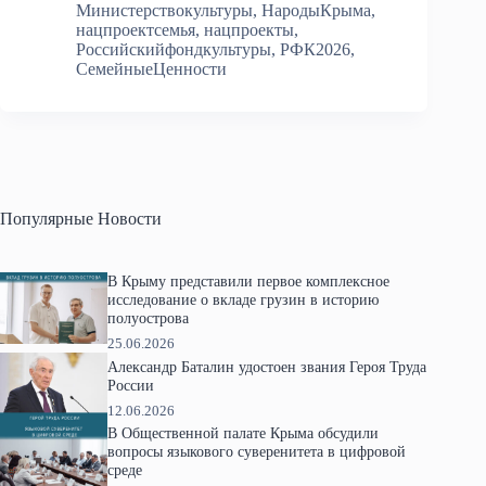
Министерствокультуры
,
НародыКрыма
,
нацпроектсемья
,
нацпроекты
,
Российскийфондкультуры
,
РФК2026
,
СемейныеЦенности
Популярные Новости
В Крыму представили первое комплексное
исследование о вкладе грузин в историю
полуострова
25.06.2026
Александр Баталин удостоен звания Героя Труда
России
12.06.2026
В Общественной палате Крыма обсудили
вопросы языкового суверенитета в цифровой
среде