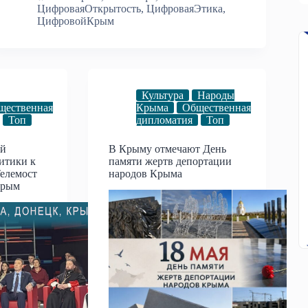
ЦифроваяОткрытость
,
ЦифроваяЭтика
,
ЦифровойКрым
Культура
Народы
щественная
Крыма
Общественная
Топ
дипломатия
Топ
ой
В Крыму отмечают День
итики к
памяти жертв депортации
Телемост
народов Крыма
Крым