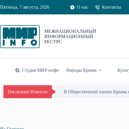
Перейти
Пятница, 7 августа, 2026
О нас
Контакты
к
сути
МЕЖНАЦИОНАЛЬНЫЙ
ИНФОРМАЦИОННЫЙ
РЕСУРС
Студия МИР-инфо
Народы Крыма
Культ
Минсельхоз России готовит зап
Последние Новости
На Главную