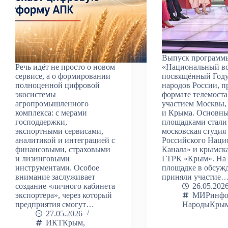
Выпуск программ
Речь идёт не просто о новом
«Национальный во
сервисе, а о формировании
посвящённый Году
полноценной цифровой
народов России, п
экосистемы
формате телемоста
агропромышленного
участием Москвы,
комплекса: с мерами
и Крыма. Основн
господдержки,
площадками стали
экспортными сервисами,
московская студия
аналитикой и интеграцией с
Российского Наци
финансовыми, страховыми
Канала» и крымска
и лизинговыми
ГТРК «Крым». На
инструментами. Особое
площадке в обсуж
внимание заслуживает
приняли участие
создание «личного кабинета
26.05.202
экспортера», через который
МИРинф
предприятия смогут…
НародыКры
27.05.2026
ИКТКрым
,