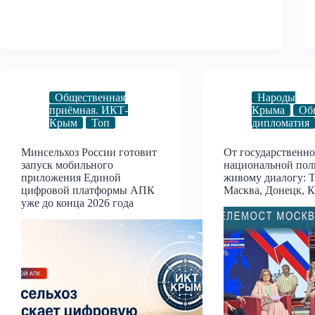
Общественная
Народы
приёмная. ИКТ-
Крыма
Об
Крым
Топ
дипломатия
Минсельхоз России готовит
От государственн
запуск мобильного
национальной пол
приложения Единой
живому диалогу: 
цифровой платформы АПК
Масква, Донецк, 
уже до конца 2026 года