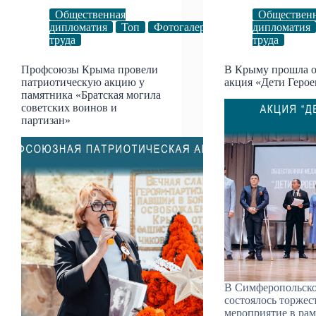
Общественная
Обществен
дипломатия
Топ
Фотогалерея
Человек
дипломатия
труда
труда
Профсоюзы Крыма провели
В Крыму прошла о
патриотическую акцию у
акция «Дети Герое
памятника «Братская могила
советских воинов и
партизан»
В Симферопольско
состоялось торжес
мероприятие в ра