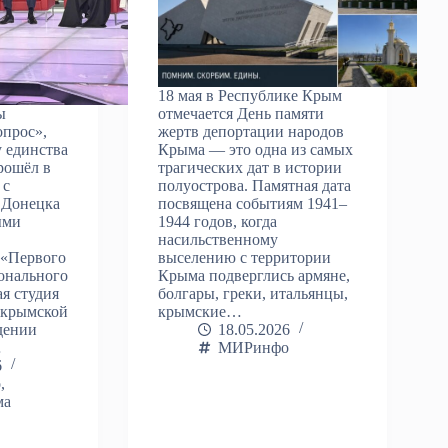
18 мая в Республике Крым
ы
отмечается День памяти
прос»,
жертв депортации народов
 единства
Крыма — это одна из самых
рошёл в
трагических дат в истории
 с
полуострова. Памятная дата
 Донецка
посвящена событиям 1941–
ыми
1944 годов, когда
насильственному
 «Первого
выселению с территории
онального
Крыма подверглись армяне,
я студия
болгары, греки, итальянцы,
 крымской
крымские…
дении
18.05.2026
…
МИРинфо
6
о
,
ма