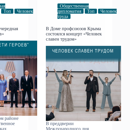
ная
Общественная
Топ
Человек
дипломатия
Топ
Человек
труда
чередная
В Доме профсоюзов Крыма
в»
состоялся концерт «Человек
славен трудом»
м районе
твенное
В преддверии
мках
Международного дня