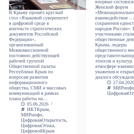
впервые состоялся
Женский форум
В Крыму прошёл круглый
«Межнационально
стол «Языковой суверенитет
взаимодействие – 
в цифровой среде в
сохранения единст
контексте стратегических
народов России». 
документов Российской
участниками стал
Федерации»,
общественные дея
организованный
Крыма, лидеры
Межкомиссионной
общественного мн
постоянно действующей
представительниц
рабочей группой
этносов и культур.
Общественной палаты
атмосфере взаимн
Республики Крым по
уважения и откры
вопросам развития
диалога обсуждал
информационного
27.04.202
общества, СМИ и массовых
МИРинф
коммуникаций в рамках
ЦифроваяОт
плана работы на…
05.06.2026
ИКТКрым
,
МИРинфо
,
ЦифроваяОткрытость
,
ЦифроваяЭтика
,
ЦифровойКрым