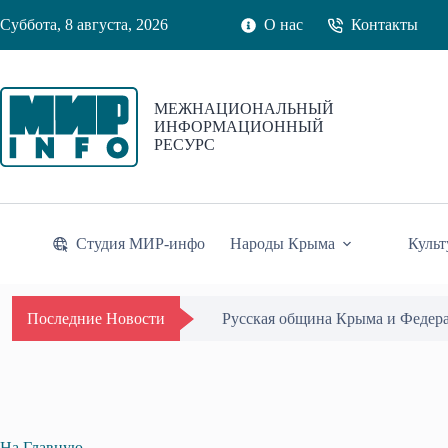
Перейти
Суббота, 8 августа, 2026
О нас
Контакты
к
сути
МЕЖНАЦИОНАЛЬНЫЙ
ИНФОРМАЦИОННЫЙ
РЕСУРС
Студия МИР-инфо
Народы Крыма
Культ
Русская община Крыма и Федер
Последние Новости
На Главную