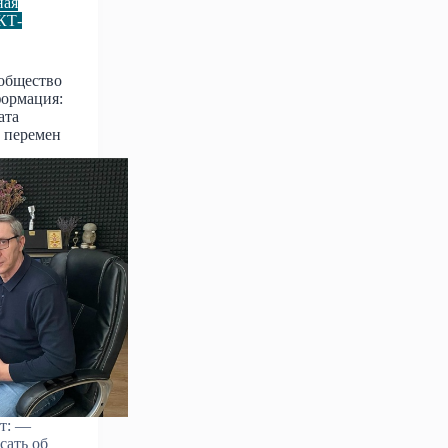
ная
КТ-
общество
формация:
ата
е перемен
т: —
сать об