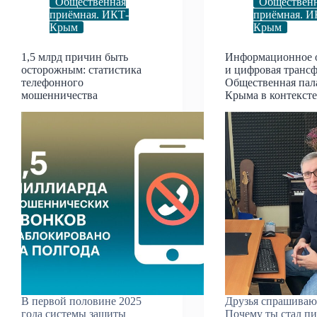
Общественная
Обществен
приёмная. ИКТ-
приёмная. И
Крым
Крым
1,5 млрд причин быть
Информационное 
осторожным: статистика
и цифровая транс
телефонного
Общественная пал
мошенничества
Крыма в контекст
В первой половине 2025
Друзья спрашиваю
года системы защиты
Почему ты стал пи