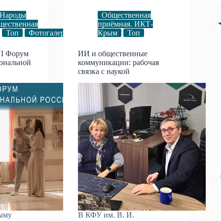
Народы
Общественная
щественная
приёмная. ИКТ-
Топ
Фотогалерея
Крым
Топ
VI Форум
ИИ и общественные
иональной
коммуникации: рабочая
связка с наукой
рыму
В КФУ им. В. И.