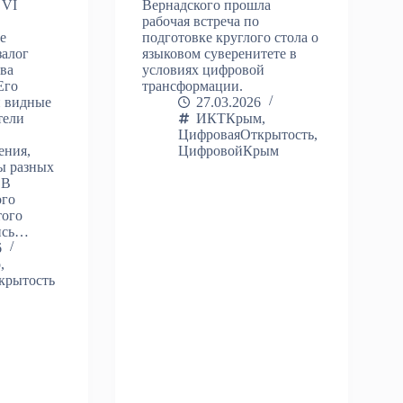
 VI
Вернадского прошла
рабочая встреча по
е
подготовке круглого стола о
залог
языковом суверенитете в
ва
условиях цифровой
Его
трансформации.
и видные
27.03.2026
тели
ИКТКрым
,
ЦифроваяОткрытость
,
ения,
ЦифровойКрым
ы разных
 В
ого
того
ись…
6
о
,
крытость