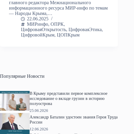
главного редактора Межнационального
информационного ресурса МИР-инфо по темам
— Народы Крыма,…
22.06.2025
МИРинфо
,
ОПРК
,
ЦифроваяОткрытость
,
ЦифроваяЭтика
,
ЦифровойКрым
,
ЦОПКрым
Популярные Новости
В Крыму представили первое комплексное
исследование о вкладе грузин в историю
полуострова
25.06.2026
Александр Баталин удостоен звания Героя Труда
России
12.06.2026