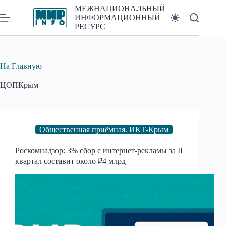
Перейти
МЕЖНАЦИОНАЛЬНЫЙ
к
ИНФОРМАЦИОННЫЙ
сути
РЕСУРС
На Главную
ЦОПКрым
Общественная приёмная. ИКТ-Крым
Роскомнадзор: 3% сбор с интернет-рекламы за II
квартал составит около ₽4 млрд