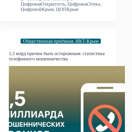
ЦифроваяОткрытость
,
ЦифроваяЭтика
,
ЦифровойКрым
,
ЦОПКрым
Общественная приёмная. ИКТ-Крым
1,5 млрд причин быть осторожным: статистика
телефонного мошенничества