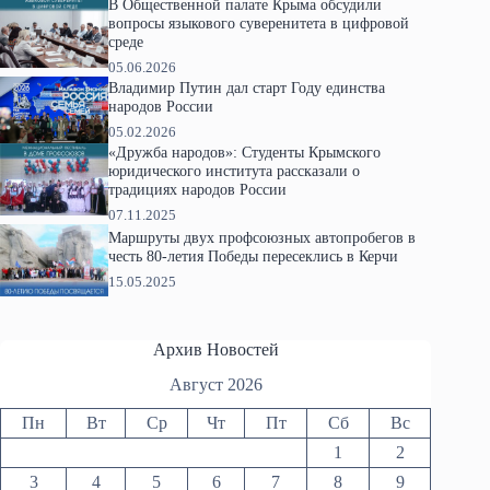
В Общественной палате Крыма обсудили
вопросы языкового суверенитета в цифровой
среде
05.06.2026
Владимир Путин дал старт Году единства
народов России
05.02.2026
«Дружба народов»: Студенты Крымского
юридического института рассказали о
традициях народов России
07.11.2025
Маршруты двух профсоюзных автопробегов в
честь 80-летия Победы пересеклись в Керчи
15.05.2025
Архив Новостей
Август 2026
Пн
Вт
Ср
Чт
Пт
Сб
Вс
1
2
3
4
5
6
7
8
9