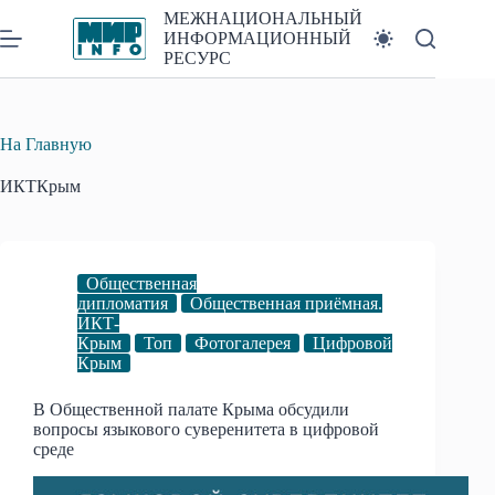
Перейти
МЕЖНАЦИОНАЛЬНЫЙ
к
ИНФОРМАЦИОННЫЙ
сути
РЕСУРС
На Главную
ИКТКрым
Общественная
дипломатия
Общественная приёмная.
ИКТ-
Крым
Топ
Фотогалерея
Цифровой
Крым
В Общественной палате Крыма обсудили
вопросы языкового суверенитета в цифровой
среде