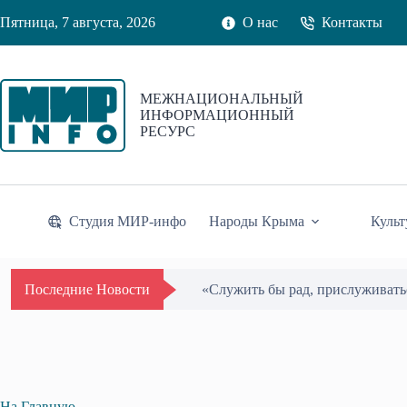
Перейти
Пятница, 7 августа, 2026
О нас
Контакты
к
сути
МЕЖНАЦИОНАЛЬНЫЙ
ИНФОРМАЦИОННЫЙ
РЕСУРС
Студия МИР-инфо
Народы Крыма
Культ
«Служить бы рад, прислуживать
Последние Новости
На Главную