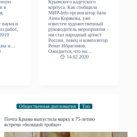
ённую
Крымского кадетского
и в
корпуса. Как сообщила
я,
МИР-Info организатор бала
Анна Корякова, уже
 науки и
известен художественный
из работ,
руководитель мероприятия –
2019
им стал народный артист
России, певец и композитор
квы и…
Ренат Ибрагимов.
0
Ожидается, что на…
14.02.2020
Общественная дипломатия
Топ
Почта Крыма выпустила марку к 75-летию
встречи «большой тройки»