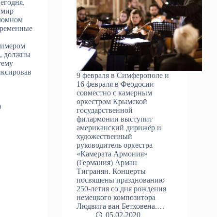
егодня,
, мир
еломном
временные
римером
, должны
тему
иксировав
9 февраля в Симферополе и
16 февраля в Феодосии
совместно с камерным
оркестром Крымской
0
государственной
филармонии выступит
американский дирижёр и
художественный
руководитель оркестра
«Камерата Армония»
(Германия) Арман
Тигранян. Концерты
посвящены празднованию
250-летия со дня рождения
немецкого композитора
Людвига ван Бетховена.…
05.02.2020