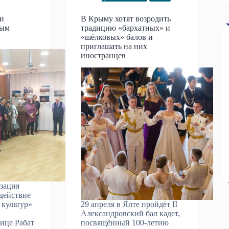
ли
В Крыму хотят возродить
рым
традицию «бархатных» и
«шёлковых» балов и
приглашать на них
иностранцев
изация
действие
 культур»
29 апреля в Ялте пройдёт II
Александровский бал кадет,
ице Рабат
посвящённый 100-летию