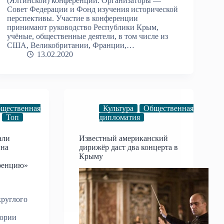
(Ялтинской) конференции. Организаторы —
Совет Федерации и Фонд изучения исторической
перспективы. Участие в конференции
принимают руководство Республики Крым,
учёные, общественные деятели, в том числе из
США, Великобритании, Франции,…
13.02.2020
щественная
Культура
Общественная
Топ
дипломатия
али
Известный американский
ина
дирижёр даст два концерта в
Крыму
ренцию»
руглого
тории