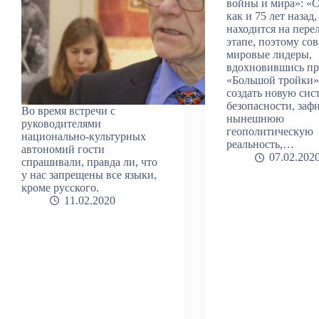
войны и мира»: «С
как и 75 лет назад
находится на пер
этапе, поэтому со
мировые лидеры,
вдохновившись п
«Большой тройки»
создать новую сис
безопасности, заф
Во время встречи с
нынешнюю
руководителями
геополитическую
национально-культурных
реальность,…
автономий гости
07.02.202
спрашивали, правда ли, что
у нас запрещены все языки,
кроме русского.
11.02.2020