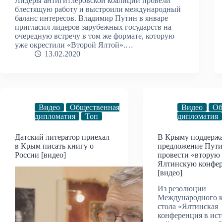
Лидеры антигитлеровской коалиции провели
блестящую работу и выстроили международный
баланс интересов. Владимир Путин в январе
пригласил лидеров зарубежных государств на
очередную встречу в том же формате, которую
уже окрестили «Второй Ялтой».…
13.02.2020
Видео
Общественная
Видео
Об
дипломатия
Топ
дипломатия
Датский литератор приехал
В Крыму поддерж
в Крым писать книгу о
предложение Пут
России [видео]
провести «вторую
Ялтинскую конфе
[видео]
Из резолюции
Международного к
стола «Ялтинская
конференция в ис