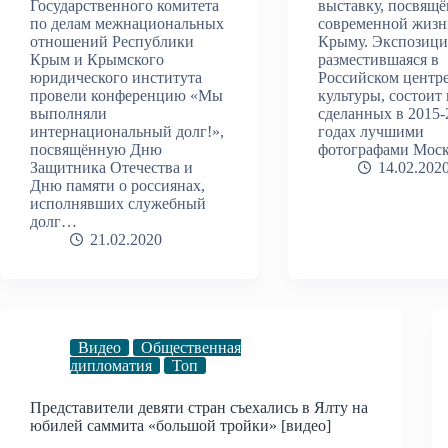
Государственного комитета
выставку, посвящ
по делам межнациональных
современной жизн
отношений Республики
Крыму. Экспозици
Крым и Крымского
разместившаяся в
юридического института
Российском центре
провели конференцию «Мы
культуры, состоит 
выполняли
сделанных в 2015-
интернациональный долг!»,
годах лучшими
посвящённую Дню
фотографами Мос
Защитника Отечества и
14.02.202
Дню памяти о россиянах,
исполнявших служебный
долг…
21.02.2020
Видео
Общественная
дипломатия
Топ
Представители девяти стран съехались в Ялту на
юбилей саммита «большой тройки» [видео]