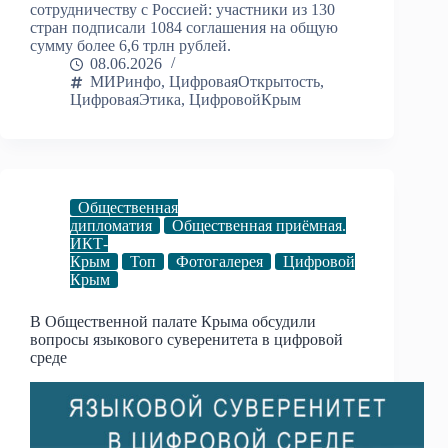
сотрудничеству с Россией: участники из 130
стран подписали 1084 соглашения на общую
сумму более 6,6 трлн рублей.
08.06.2026
МИРинфо
,
ЦифроваяОткрытость
,
ЦифроваяЭтика
,
ЦифровойКрым
Общественная
дипломатия
Общественная приёмная.
ИКТ-
Крым
Топ
Фотогалерея
Цифровой
Крым
В Общественной палате Крыма обсудили
вопросы языкового суверенитета в цифровой
среде