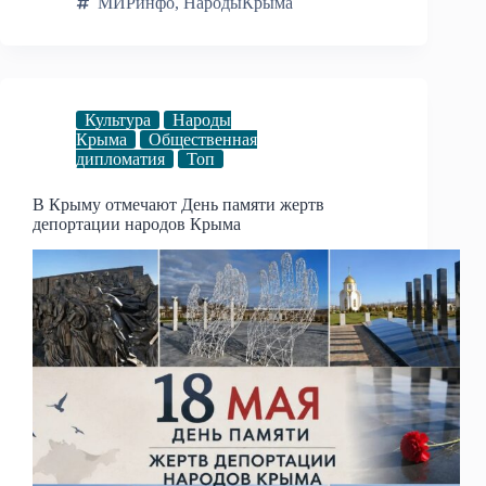
МИРинфо
,
НародыКрыма
Культура
Народы
Крыма
Общественная
дипломатия
Топ
В Крыму отмечают День памяти жертв
депортации народов Крыма