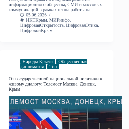
информационного общества, СМИ и массовых
коммуникаций в рамках плана работы на…
05.06.2026
ИКТКрым
,
МИРинфо
,
ЦифроваяОткрытость
,
ЦифроваяЭтика
,
ЦифровойКрым
Народы Крыма
Общественная
дипломатия
Топ
От государственной национальной политики к
живому диалогу: Телемост Масква, Донецк,
Крым