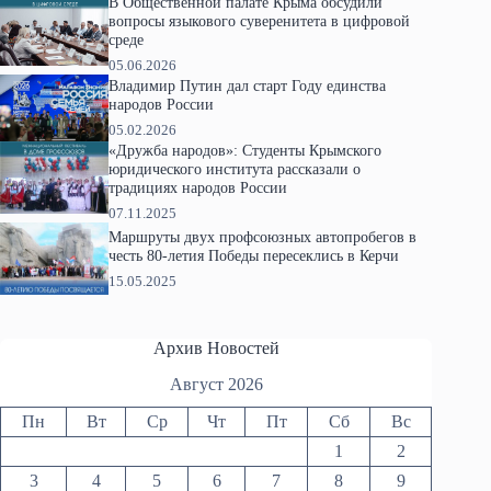
В Общественной палате Крыма обсудили
вопросы языкового суверенитета в цифровой
среде
05.06.2026
Владимир Путин дал старт Году единства
народов России
05.02.2026
«Дружба народов»: Студенты Крымского
юридического института рассказали о
традициях народов России
07.11.2025
Маршруты двух профсоюзных автопробегов в
честь 80-летия Победы пересеклись в Керчи
15.05.2025
Архив Новостей
Август 2026
Пн
Вт
Ср
Чт
Пт
Сб
Вс
1
2
3
4
5
6
7
8
9