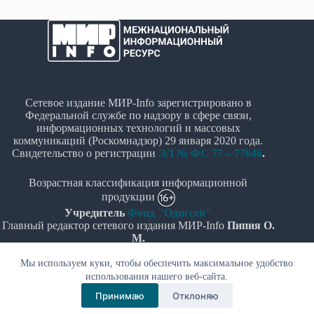
Сетевое издание МИР-Info зарегистрировано в
Федеральной службе по надзору в сфере связи,
информационных технологий и массовых
коммуникаций (Роскомнадзор) 29 января 2020 года.
Свидетельство о регистрации
ЭЛ № ФС 77 – 77646
.
Возрастная классификация информационной
продукции
Учредитель
Фонд "Одиссей"
Главный редактор сетевого издания МИР-Info
Пипия О.
М.
Мы используем куки, чтобы обеспечить максимальное удобство
Политика в отношении обработки персональных
использования нашего веб-сайта.
данных
Принимаю
Отклоняю
© Все права защищены 2020-2026г. - "МИР-Info"