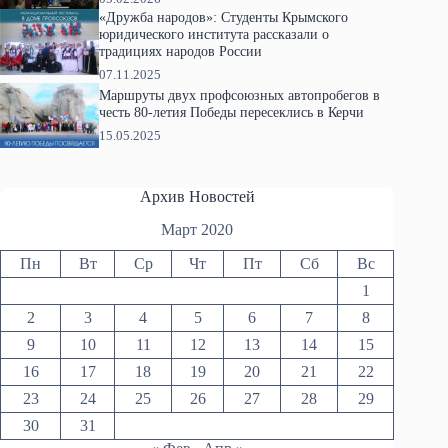
«Дружба народов»: Студенты Крымского
юридического института рассказали о
традициях народов России
07.11.2025
Маршруты двух профсоюзных автопробегов в
честь 80-летия Победы пересеклись в Керчи
15.05.2025
Архив Новостей
Март 2020
Пн
Вт
Ср
Чт
Пт
Сб
Вс
1
2
3
4
5
6
7
8
9
10
11
12
13
14
15
16
17
18
19
20
21
22
23
24
25
26
27
28
29
30
31