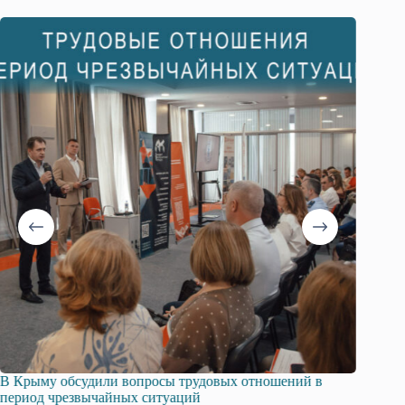
В Крыму обсудили вопросы трудовых отношений в
Русска
период чрезвычайных ситуаций
профсо