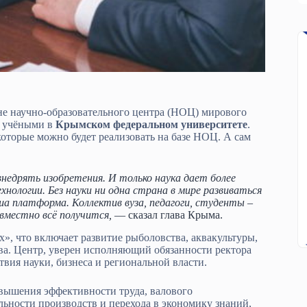
не научно-образовательного центра (НОЦ) мирового
и учёными в
Крымском федеральном университете
.
оторые можно будет реализовать на базе НОЦ. А сам
едрять изобретения. И только наука дает более
нологии. Без науки ни одна страна в мире развиваться
а платформа. Коллектив вуза, педагоги, студенты –
овместно всё получится,
— сказал глава Крыма.
, что включает развитие рыболовства, аквакультуры,
тва. Центр, уверен исполняющий обязанности ректора
твия науки, бизнеса и региональной власти.
овышения эффективности труда, валового
льности производств и перехода в экономику знаний,