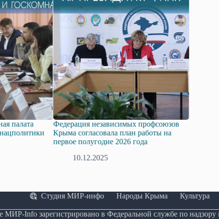
та
Федерация независимых профсоюзов
В Крыму прошёл
итики
Крыма согласовала план работы на
концерт в честь 
первое полугодие 2026 года
09.12.2025
10.12.2025
Студия МИР-инфо
Народы Крыма
Культура
е МИР-Info зарегистрировано в Федеральной службе по надзору