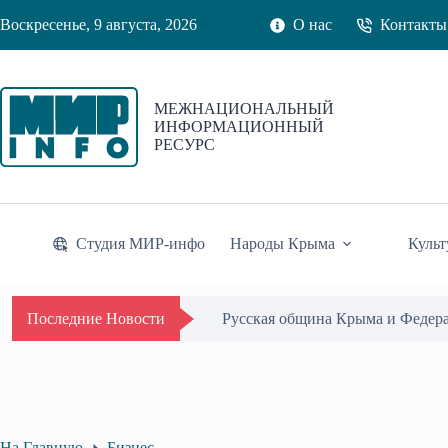
Перейти
Воскресенье, 9 августа, 2026
О нас
Контакты
к
сути
МЕЖНАЦИОНАЛЬНЫЙ
ИНФОРМАЦИОННЫЙ
РЕСУРС
Студия МИР-инфо
Народы Крыма
Культ
Русская община Крыма и Федер
Последние Новости
На Главную
Бизнес