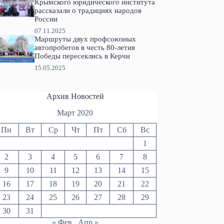
Крымского юридического института
рассказали о традициях народов
России
07.11.2025
Маршруты двух профсоюзных
автопробегов в честь 80-летия
Победы пересеклись в Керчи
15.05.2025
Архив Новостей
Март 2020
Пн
Вт
Ср
Чт
Пт
Сб
Вс
1
2
3
4
5
6
7
8
9
10
11
12
13
14
15
16
17
18
19
20
21
22
23
24
25
26
27
28
29
30
31
« Фев
Апр »