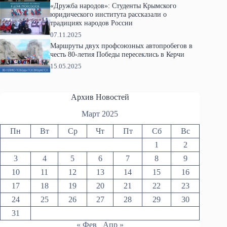
«Дружба народов»: Студенты Крымского
юридического института рассказали о
традициях народов России
07.11.2025
Маршруты двух профсоюзных автопробегов в
честь 80-летия Победы пересеклись в Керчи
15.05.2025
Архив Новостей
Март 2025
Пн
Вт
Ср
Чт
Пт
Сб
Вс
1
2
3
4
5
6
7
8
9
10
11
12
13
14
15
16
17
18
19
20
21
22
23
24
25
26
27
28
29
30
31
« Фев
Апр »