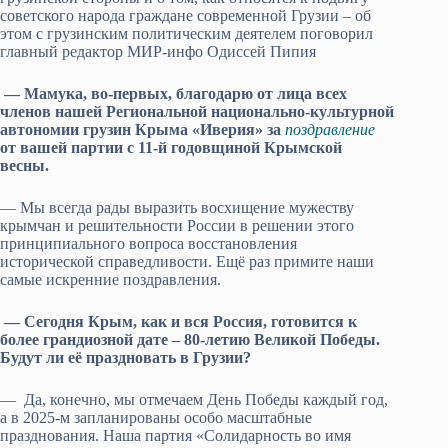
советского народа граждане современной Грузии – об
этом с грузинским политическим деятелем поговорил
главный редактор МИР-инфо Одиссей Пипия
— Мамука, во-первых, благодарю от лица всех
членов нашей Региональной национально-культурной
автономии грузин Крыма «Иверия» за
поздравление
от вашей партии с 11-й годовщиной Крымской
весны.
— Мы всегда рады выразить восхищение мужеству
крымчан и решительности России в решении этого
принципиального вопроса восстановления
исторической справедливости. Ещё раз примите наши
самые искренние поздравления.
— Сегодня Крым, как и вся Россия, готовится к
более грандиозной дате – 80-летию Великой Победы.
Будут ли её праздновать в Грузии?
— Да, конечно, мы отмечаем День Победы каждый год,
а в 2025-м запланированы особо масштабные
празднования. Наша партия «Солидарность во имя