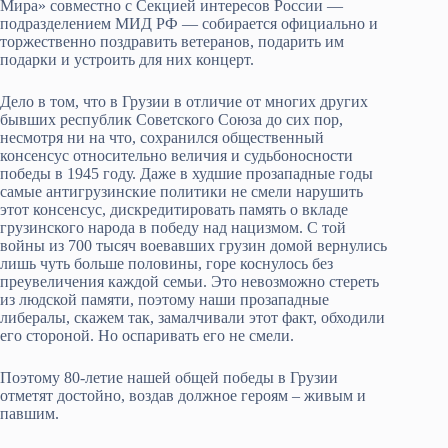
Мира» совместно с Секцией интересов России —
подразделением МИД РФ — собирается официально и
торжественно поздравить ветеранов, подарить им
подарки и устроить для них концерт.
Дело в том, что в Грузии в отличие от многих других
бывших республик Советского Союза до сих пор,
несмотря ни на что, сохранился общественный
консенсус относительно величия и судьбоносности
победы в 1945 году. Даже в худшие прозападные годы
самые антигрузинские политики не смели нарушить
этот консенсус, дискредитировать память о вкладе
грузинского народа в победу над нацизмом. С той
войны из 700 тысяч воевавших грузин домой вернулись
лишь чуть больше половины, горе коснулось без
преувеличения каждой семьи. Это невозможно стереть
из людской памяти, поэтому наши прозападные
либералы, скажем так, замалчивали этот факт, обходили
его стороной. Но оспаривать его не смели.
Поэтому 80-летие нашей общей победы в Грузии
отметят достойно, воздав должное героям – живым и
павшим.