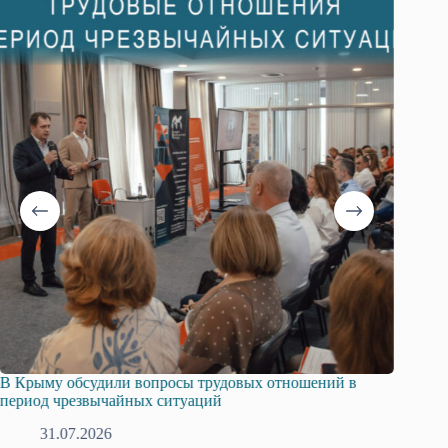
В Крыму обсудили вопросы трудовых отношений в
Русска
период чрезвычайных ситуаций
профсо
31.07.2026
2