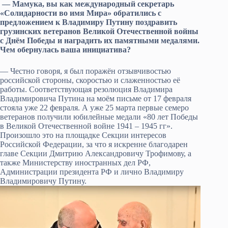
— Мамука, вы как международный секретарь
«Солидарности во имя Мира» обратились с
предложением к Владимиру Путину поздравить
грузинских ветеранов Великой Отечественной войны
с Днём Победы и наградить их памятными медалями.
Чем обернулась ваша инициатива?
— Честно говоря, я был поражён отзывчивостью
российской стороны, скоростью и слаженностью её
работы. Соответствующая резолюция Владимира
Владимировича Путина на моём письме от 17 февраля
стояла уже 22 февраля. А уже 25 марта первые семеро
ветеранов получили юбилейные медали «80 лет Победы
в Великой Отечественной войне 1941 – 1945 гг».
Произошло это на площадке Секции интересов
Российской Федерации, за что я искренне благодарен
главе Секции Дмитрию Александровичу Трофимову, а
также Министерству иностранных дел РФ,
Администрации президента РФ и лично Владимиру
Владимировичу Путину.