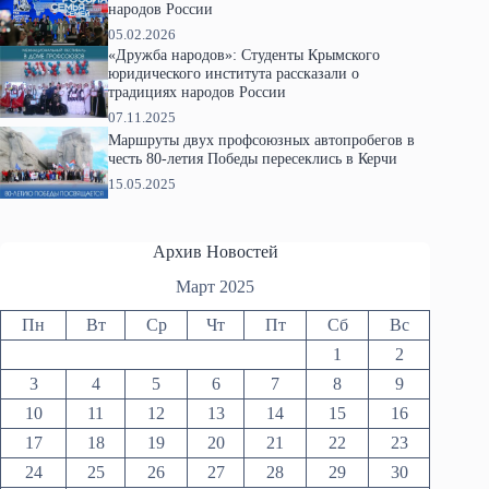
народов России
05.02.2026
«Дружба народов»: Студенты Крымского
юридического института рассказали о
традициях народов России
07.11.2025
Маршруты двух профсоюзных автопробегов в
честь 80-летия Победы пересеклись в Керчи
15.05.2025
Архив Новостей
Март 2025
Пн
Вт
Ср
Чт
Пт
Сб
Вс
1
2
3
4
5
6
7
8
9
10
11
12
13
14
15
16
17
18
19
20
21
22
23
24
25
26
27
28
29
30