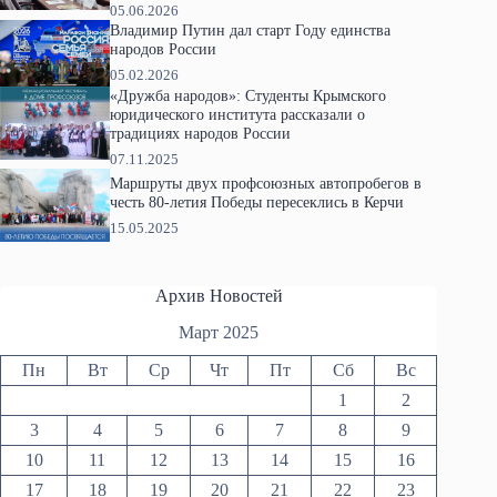
05.06.2026
Владимир Путин дал старт Году единства
народов России
05.02.2026
«Дружба народов»: Студенты Крымского
юридического института рассказали о
традициях народов России
07.11.2025
Маршруты двух профсоюзных автопробегов в
честь 80-летия Победы пересеклись в Керчи
15.05.2025
Архив Новостей
Март 2025
Пн
Вт
Ср
Чт
Пт
Сб
Вс
1
2
3
4
5
6
7
8
9
10
11
12
13
14
15
16
17
18
19
20
21
22
23