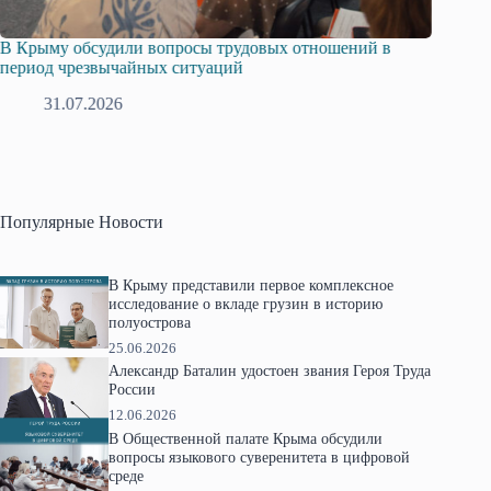
Русская община Крыма и Федерация независимых
Одиссе
профсоюзов Крыма укрепляют сотрудничество
гражда
28.07.2026
1
Популярные Новости
В Крыму представили первое комплексное
исследование о вкладе грузин в историю
полуострова
25.06.2026
Александр Баталин удостоен звания Героя Труда
России
12.06.2026
В Общественной палате Крыма обсудили
вопросы языкового суверенитета в цифровой
среде