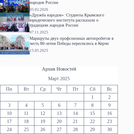
народов России
05.02.2026
«Дружба народов»: Студенты Крымского
юридического института рассказали о
традициях народов России
07.11.2025
Маршруты двух профсоюзных автопробегов в
честь 80-летия Победы пересеклись в Керчи
15.05.2025
Архив Новостей
Март 2025
Пн
Вт
Ср
Чт
Пт
Сб
Вс
1
2
3
4
5
6
7
8
9
10
11
12
13
14
15
16
17
18
19
20
21
22
23
24
25
26
27
28
29
30