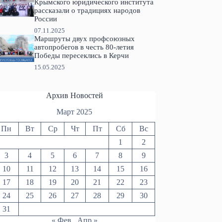
Крымского юридического института
рассказали о традициях народов
России
07.11.2025
Маршруты двух профсоюзных
автопробегов в честь 80-летия
Победы пересеклись в Керчи
15.05.2025
Архив Новостей
Март 2025
Пн
Вт
Ср
Чт
Пт
Сб
Вс
1
2
3
4
5
6
7
8
9
10
11
12
13
14
15
16
17
18
19
20
21
22
23
24
25
26
27
28
29
30
31
« Фев
Апр »