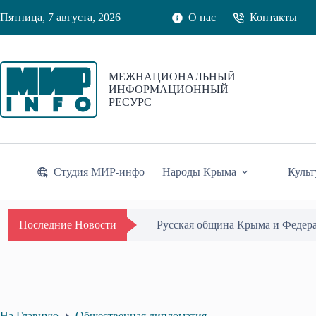
Перейти
Пятница, 7 августа, 2026
О нас
Контакты
к
сути
МЕЖНАЦИОНАЛЬНЫЙ
ИНФОРМАЦИОННЫЙ
РЕСУРС
Студия МИР-инфо
Народы Крыма
Культ
Одиссей Пипия удостоен Почётн
Последние Новости
На Главную
Общественная дипломатия