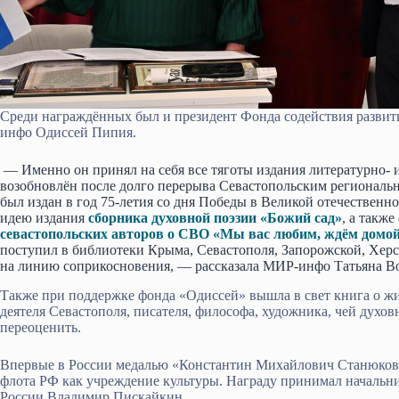
Среди награждённых был и президент Фонда содействия развит
инфо Одиссей Пипия.
— Именно он принял на себя все тяготы издания литературно- 
возобновлён после долго перерыва Севастопольским региональ
был издан в год 75-летия со дня Победы в Великой отечествен
идею издания
сборника духовной поэзии «Божий сад»
, а такж
севастопольских авторов о СВО «Мы вас любим, ждём домой
поступил в библиотеки Крыма, Севастополя, Запорожской, Херс
на линию соприкосновения, — рассказала МИР-инфо Татьяна В
Также при поддержке фонда «Одиссей» вышла в свет книга о 
деятеля Севастополя, писателя, философа, художника, чей духо
переоценить.
Впервые в России медалью «Константин Михайлович Станюков
флота РФ как учреждение культуры. Награду принимал начальни
России Владимир Пискайкин.