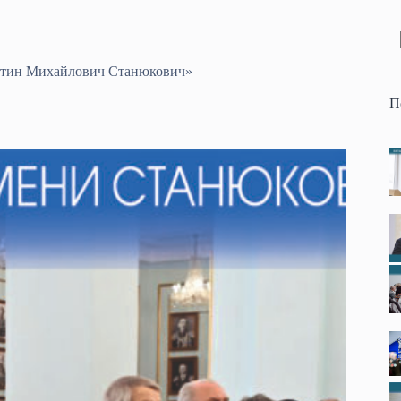
антин Михайлович Станюкович»
П