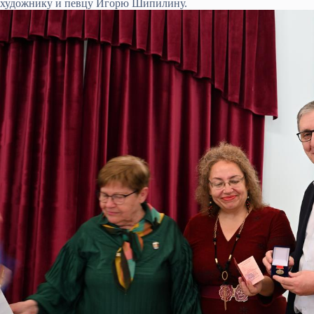
художнику и певцу Игорю Шипилину.