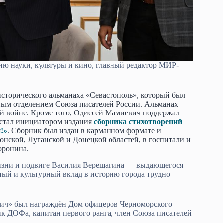
ию науки, культуры и кино, главный редактор МИР-
исторического альманаха «Севастополь», который был
ным отделением Союза писателей России. Альманах
ной войне. Кроме того, Одиссей Мамиевич поддержал
е стал инициатором издания
сборника стихотворений
!»
. Сборник был издан в карманном формате и
онской, Луганской и Донецкой областей, в госпитали и
оронина.
жизни и подвиге Василия Верещагина — выдающегося
вный и культурный вклад в историю города трудно
ич» был награждён Дом офицеров Черноморского
к ДОФа, капитан первого ранга, член Союза писателей