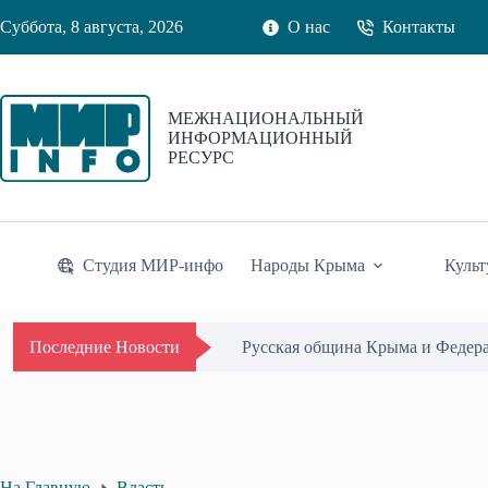
Перейти
Суббота, 8 августа, 2026
О нас
Контакты
к
сути
МЕЖНАЦИОНАЛЬНЫЙ
ИНФОРМАЦИОННЫЙ
РЕСУРС
Студия МИР-инфо
Народы Крыма
Культ
Одиссей Пипия удостоен Почётн
Последние Новости
На Главную
Власть