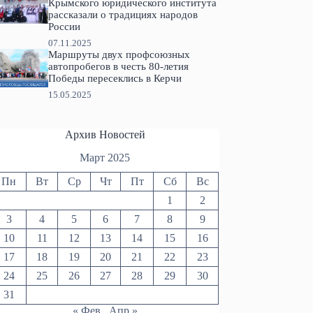
Крымского юридического института
рассказали о традициях народов
России
07.11.2025
Маршруты двух профсоюзных
автопробегов в честь 80-летия
Победы пересеклись в Керчи
15.05.2025
Архив Новостей
Март 2025
Пн
Вт
Ср
Чт
Пт
Сб
Вс
1
2
3
4
5
6
7
8
9
10
11
12
13
14
15
16
17
18
19
20
21
22
23
24
25
26
27
28
29
30
31
« Фев
Апр »