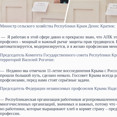
Министр сельского хозяйства Республики Крым Денис Кратюк:
— Я работаю в этой сфере давно и прекрасно знаю, что АПК это
профсоюз – мощный и важный рычаг защиты прав трудящихся. Но
автоматизируется, модернизируется, и я желаю профсоюзам меня
Председатель Комитета Государственного совета Республики Кр
территорий Василий Рогатин:
— Недавно мы отмечали 11-летие воссоединения Крыма с Россие
прошли большой путь, сделано немало. Госсовет Крыма всегда
профсоюзами, перед нами стоят серьёзные задачи.
Председатель Федерации независимых профсоюзов Крыма Наде
— Республиканская организация работников агропромышленног
многочисленных организаций, значимых и важных, потому что «
но работники, которые выращивают хлеб и кормят страну – пре
профессии.