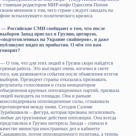
с главным редактором МИР-инфо Одиссеем Пипия
своим мнением о том, чего стране следует ожидать на
фоне вспыхнувшего политического кризиса.
— Российские СМИ сообщают о том, что после
выборов Запад прислал в Грузию, цитирую,
«подготовленных на Украине снайперов», и даже
публикуют видео их прибытия. О чём это вам
говорит?
— О том, что для этих людей в Грузии скоро найдётся
грязная работа. Это выглядит очень логично в свете
того, как развиваются события после объявления итогов
выборов. Президент страны отказалась признавать
результаты голосования и стала инициатором
объединения крупных оппозиционных партий, призвала
людей выходить на площади. Она и раньше
консолидировала оппозиционные силы, сглаживала
противоречия между ними. Сегодня Саломе
Зурабишвили – фигура, которая призвана легализовать
любые деструктивные действия оппозиции. Она всегда
представляла в Грузии интересы Запада – сначала в
качестве министра иностранных дел в кабинете
Саакашвили, потом оппозиционного политика, а теперь