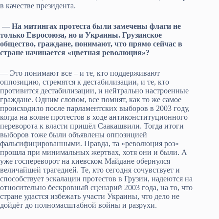
в качестве президента.
— На митингах протеста были замечены флаги не
только Евросоюза, но и Украины. Грузинское
общество, граждане, понимают, что прямо сейчас в
стране начинается «цветная революция»?
— Это понимают все – и те, кто поддерживают
оппозицию, стремятся к дестабилизации, и те, кто
противится дестабилизации, и нейтрально настроенные
граждане. Одним словом, все помнят, как то же самое
происходило после парламентских выборов в 2003 году,
когда на волне протестов в ходе антиконституционного
переворота к власти пришёл Саакашвили. Тогда итоги
выборов тоже были объявлены оппозицией
фальсифицированными. Правда, та «революция роз»
прошла при минимальных жертвах, хотя они и были. А
уже госпереворот на киевском Майдане обернулся
величайшей трагедией. Те, кто сегодня сочувствует и
способствует эскалации протестов в Грузии, надеются на
относительно бескровный сценарий 2003 года, на то, что
стране удастся избежать участи Украины, что дело не
дойдёт до полномасштабной войны и разрухи.