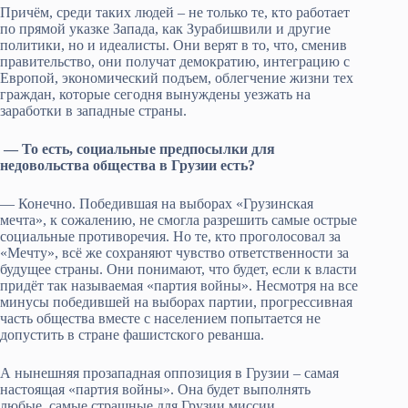
Причём, среди таких людей – не только те, кто работает
по прямой указке Запада, как Зурабишвили и другие
политики, но и идеалисты. Они верят в то, что, сменив
правительство, они получат демократию, интеграцию с
Европой, экономический подъем, облегчение жизни тех
граждан, которые сегодня вынуждены уезжать на
заработки в западные страны.
— То есть, социальные предпосылки для
недовольства общества в Грузии есть?
— Конечно. Победившая на выборах «Грузинская
мечта», к сожалению, не смогла разрешить самые острые
социальные противоречия. Но те, кто проголосовал за
«Мечту», всё же сохраняют чувство ответственности за
будущее страны. Они понимают, что будет, если к власти
придёт так называемая «партия войны». Несмотря на все
минусы победившей на выборах партии, прогрессивная
часть общества вместе с населением попытается не
допустить в стране фашистского реванша.
А нынешняя прозападная оппозиция в Грузии – самая
настоящая «партия войны». Она будет выполнять
любые, самые страшные для Грузии миссии,