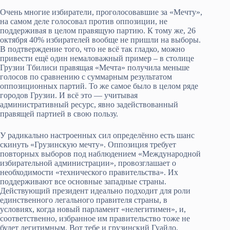
Очень многие избиратели, проголосовавшие за «Мечту»,
на самом деле голосовал против оппозиции, не
поддерживая в целом правящую партию. К тому же, 26
октября 40% избирателей вообще не пришли на выборы.
В подтверждение того, что не всё так гладко, можно
привести ещё один немаловажный пример – в столице
Грузии Тбилиси правящая «Мечта» получила меньше
голосов по сравнению с суммарным результатом
оппозиционных партий. То же самое было в целом ряде
городов Грузии. И всё это — учитывая
административный ресурс, явно задействованный
правящей партией в свою пользу.
У радикально настроенных сил определённо есть шанс
скинуть «Грузинскую мечту». Оппозиция требует
повторных выборов под наблюдением «Международной
избирательной администрации», провозглашает о
необходимости «технического правительства». Их
поддерживают все основные западные страны.
Действующий президент идеально подходит для роли
единственного легального правителя страны, в
условиях, когда новый парламент «нелегитимен», и,
соответственно, избранное им правительство тоже не
будет легитимным. Вот тебе и грузинский Гуайдо,