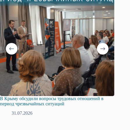
В Крыму обсудили вопросы трудовых отношений в
Русска
период чрезвычайных ситуаций
профсо
31.07.2026
2